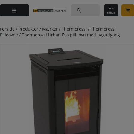
Hop
Søg
til
Få et
efter:
tilbud
indholdet
Forside
/
Produkter
/
Mærker
/
Thermorossi
/
Thermorossi
Pilleovne
/
Thermorossi Urban Evo pilleovn med bagudgang