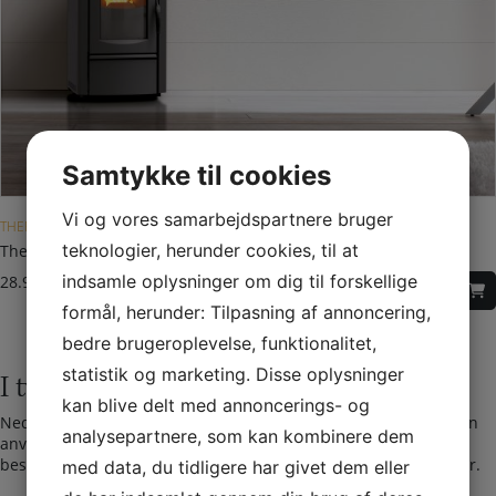
Samtykke til cookies
Vi og vores samarbejdspartnere bruger
THERMOROSSI PILLEOVNE
teknologier, herunder cookies, til at
Thermorossi 5000 Easy pilleovn med bagudgang
indsamle oplysninger om dig til forskellige
28.995,00
DKK
formål, herunder: Tilpasning af annoncering,
bedre brugeroplevelse, funktionalitet,
statistik og marketing. Disse oplysninger
I tvivl? Kontakt os i dag
kan blive delt med annoncerings- og
Nedenfor kan du kontakte os. Den følgende kontaktformular kan
analysepartnere, som kan kombinere dem
anvendes til alle spørgsmål som du ikke har fået svar på her. Vi
bestræber os på at besvare alle henvendelser indenfor 24 timer.
med data, du tidligere har givet dem eller