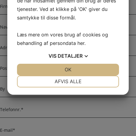
de har indsamlet gennem din brug af deres
F
i
tjenester. Ved at klikke på 'OK' giver du
r
samtykke til disse formål.
m
N
a
a
n
Læs mere om vores brug af cookies og
v
a
n
A
behandling af persondata
her
.
v
d
n
r
VIS
DETALJER
e
P
s
JA
NEJ
OK
JA
NEJ
o
s
s
NØDVENDIGE
PRÆFERENCER
AFVIS ALLE
e
t
B
n
y
JA
NEJ
JA
NEJ
u
MARKETING
STATISTIK
m
T
m
e
e
l
r
e
E
f
-