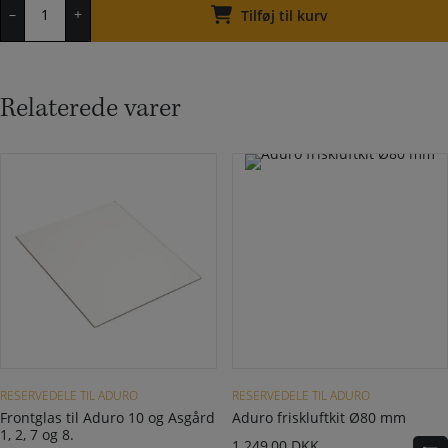
–
+
Adapter
Tilføj til kurv
til
friskluftindtag
antal
Relaterede varer
RESERVEDELE TIL ADURO
RESERVEDELE TIL ADURO
Frontglas til Aduro 10 og Asgård
Aduro friskluftkit Ø80 mm
1, 2, 7 og 8.
1.249,00
DKK