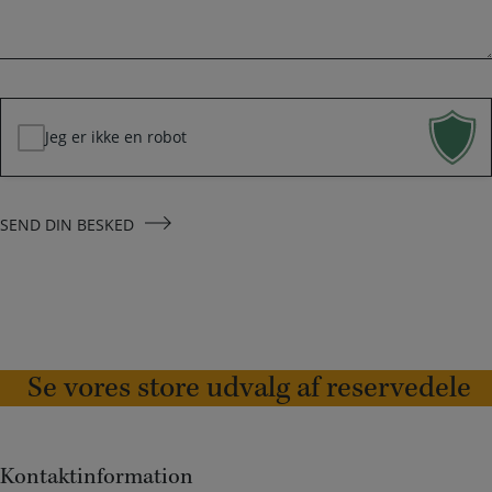
k
*
e
d
*
Jeg er ikke en robot
SEND DIN BESKED
Se vores store udvalg af reservedele
Kontaktinformation