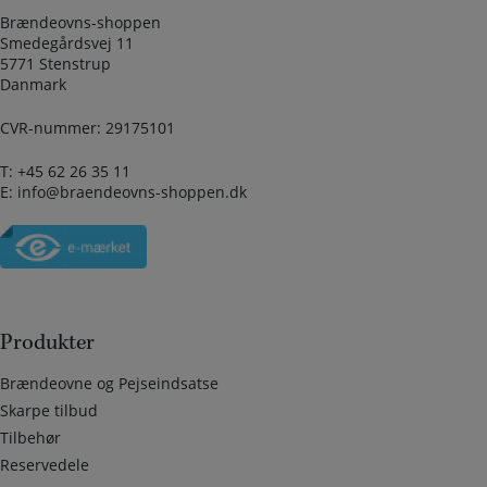
Brændeovns-shoppen
Smedegårdsvej 11
5771 Stenstrup
Danmark
CVR-nummer: 29175101
T:
+45 62 26 35 11
E:
info@braendeovns-shoppen.dk
Produkter
Brændeovne og Pejseindsatse
Skarpe tilbud
Tilbehør
Reservedele