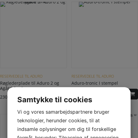
RESERVEDELE TIL ADURO
RESERVEDELE TIL ADURO
Røglederplade til Aduro 2 og
Aduro-tronic I stempel
Agård 3 – 6.
458,00
DKK
230,00
DKK
Samtykke til cookies
Vi og vores samarbejdspartnere bruger
teknologier, herunder cookies, til at
indsamle oplysninger om dig til forskellige
formål, herunder: Tilpasning af annoncering,