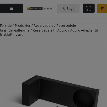
Hop
Søg
til
Få et
efter:
tilbud
indholdet
Forside
/
Produkter
/
Reservedele
/
Reservedele
brænde-/pilleovne
/
Reservedele til Aduro
/
Aduro Adapter til
friskluftindtag