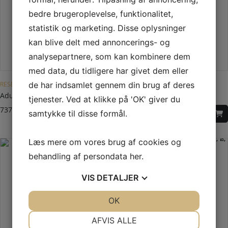
bedre brugeroplevelse, funktionalitet,
statistik og marketing. Disse oplysninger
kan blive delt med annoncerings- og
analysepartnere, som kan kombinere dem
med data, du tidligere har givet dem eller
de har indsamlet gennem din brug af deres
RESERVEDELE TIL ADURO
RESERVEDELE TIL ADURO
Aduro Air booster
Lågepakning til Aduro 3 og 8
tjenester. Ved at klikke på 'OK' giver du
737,00
DKK
270,00
DKK
samtykke til disse formål.
Læs mere om vores brug af cookies og
behandling af persondata
her
.
VIS
DETALJER
JA
NEJ
OK
JA
NEJ
NØDVENDIGE
PRÆFERENCER
AFVIS ALLE