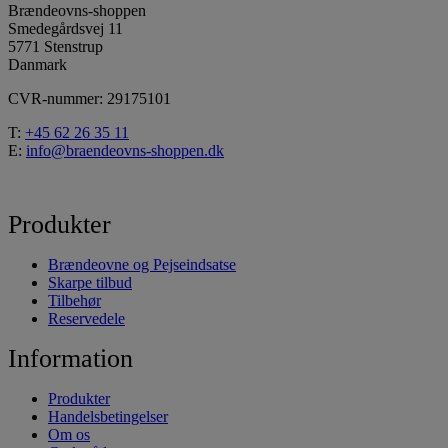
Brændeovns-shoppen
Smedegårdsvej 11
5771 Stenstrup
Danmark
CVR-nummer: 29175101
T:
+45 62 26 35 11
E:
info@braendeovns-shoppen.dk
Produkter
Brændeovne og Pejseindsatse
Skarpe tilbud
Tilbehør
Reservedele
Information
Produkter
Handelsbetingelser
Om os