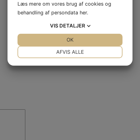
Læs mere om vores brug af cookies og
behandling af persondata
her
.
VIS
DETALJER
JA
NEJ
OK
JA
NEJ
NØDVENDIGE
PRÆFERENCER
AFVIS ALLE
JA
NEJ
JA
NEJ
MARKETING
STATISTIK