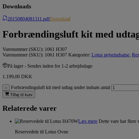
Downloads
20150804081311.pdf
Download
Forbrændingsluft kit med udtag
Varenummer (SKU):
1061 H307
Varenummer (SKU):
1061 H307
Kategorier:
Lotus pejseindsatse
,
Res
På lager
- Sendes inden for 1-2 arbejdsdage
1.199,00
DKK
Forbrændingsluft kit med udtag under indsats antal
–
Tilføj til kurv
Relaterede varer
Læs mere
Dette vare har flere
Reservedele til Lotus Ovne