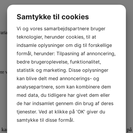
Samtykke til cookies
Vi og vores samarbejdspartnere bruger
varianter. Mulighederne kan vælges på varesiden
teknologier, herunder cookies, til at
indsamle oplysninger om dig til forskellige
formål, herunder: Tilpasning af annoncering,
bedre brugeroplevelse, funktionalitet,
statistik og marketing. Disse oplysninger
ere varianter. Mulighederne kan vælges på varesiden
kan blive delt med annoncerings- og
analysepartnere, som kan kombinere dem
med data, du tidligere har givet dem eller
de har indsamlet gennem din brug af deres
tjenester. Ved at klikke på 'OK' giver du
samtykke til disse formål.
an anvendes til alle spørgsmål som du ikke har fået svar på h