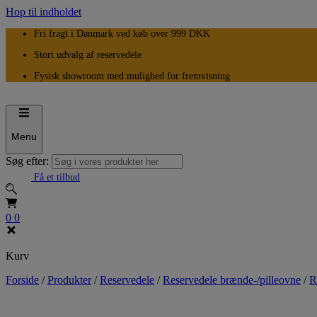
Hop til indholdet
Fri fragt i Danmark ved køb over 999 DKK
Stort udvalg af reservedele
Fysisk showroom med mulighed for fremvisning
Menu
Søg efter:
Få et tilbud
0
0
Kurv
Forside
/
Produkter
/
Reservedele
/
Reservedele brænde-/pilleovne
/
R