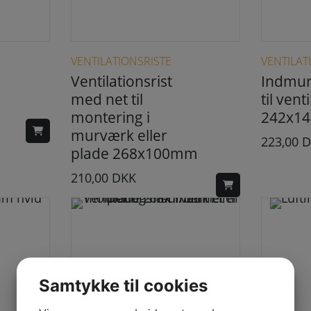
Dette vare har flere varianter. Mulighederne kan vælges på varesiden
VENTILATIONSRISTE
VENTILAT
Ventilationsrist
Indmur
med net til
til vent
montering i
242x1
murværk eller
223,00
D
plade 268x100mm
210,00
DKK
Samtykke til cookies