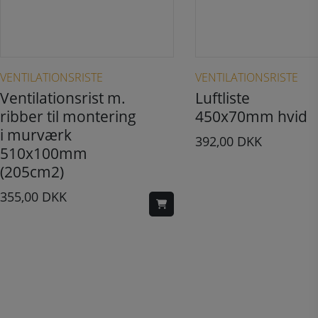
Dette vare har flere varianter. Mulighederne kan vælges på varesiden
VENTILATIONSRISTE
VENTILATIONSRISTE
Ventilationsrist m.
Luftliste
ribber til montering
450x70mm hvid
i murværk
392,00
DKK
510x100mm
(205cm2)
355,00
DKK