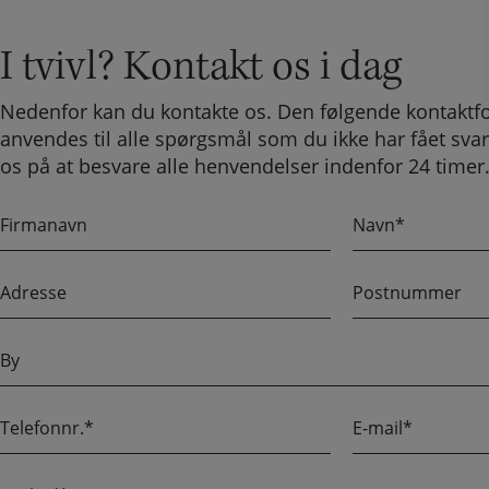
I tvivl? Kontakt os i dag
Nedenfor kan du kontakte os. Den følgende kontaktf
anvendes til alle spørgsmål som du ikke har fået svar
os på at besvare alle henvendelser indenfor 24 timer
F
N
i
a
r
v
A
P
m
n
d
o
a
r
s
n
B
e
t
a
y
s
n
v
s
u
n
T
E
e
m
e
-
m
l
m
e
B
e
a