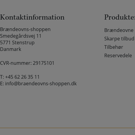
Kontaktinformation
Produkte
Brændeovns-shoppen
Brændeovne o
Smedegårdsvej 11
Skarpe tilbud
5771 Stenstrup
Tilbehør
Danmark
Reservedele
CVR-nummer: 29175101
T:
+45 62 26 35 11
E:
info@braendeovns-shoppen.dk