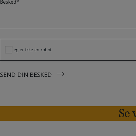
r
e
f
i
s
o
l
k
n
*
e
d
*
Jeg er ikke en robot
SEND DIN BESKED
Se v