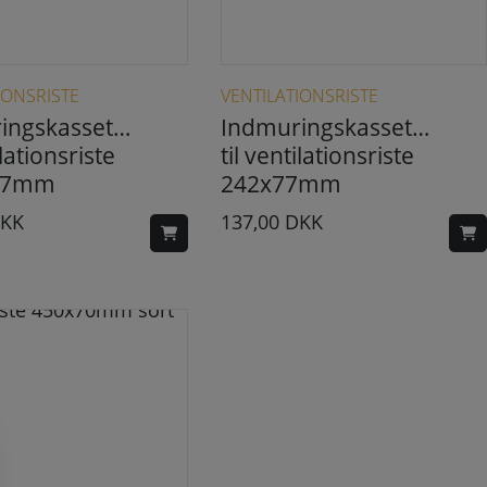
IONSRISTE
VENTILATIONSRISTE
ingskassette
Indmuringskassette
ilationsriste
til ventilationsriste
47mm
242x77mm
KK
137,00
DKK