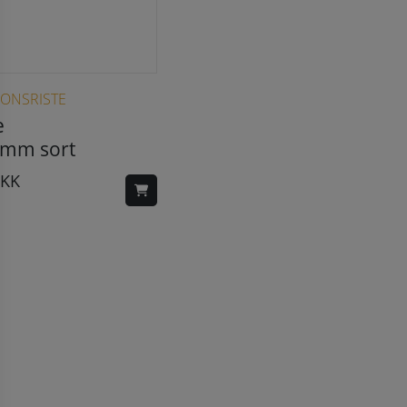
IONSRISTE
e
mm sort
KK