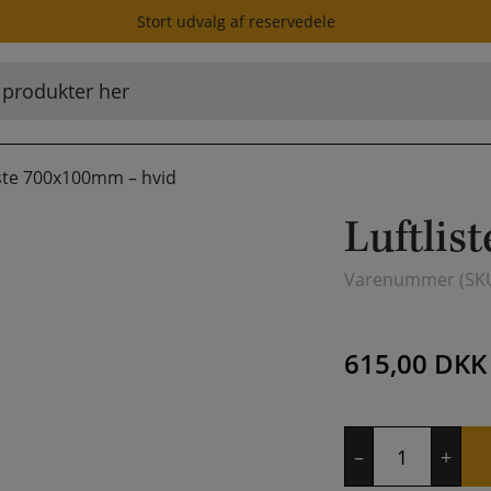
Stort udvalg af reservedele
iste 700x100mm – hvid
Luftlis
Varenummer (SK
615,00
DKK
Luftliste
–
+
700x100mm