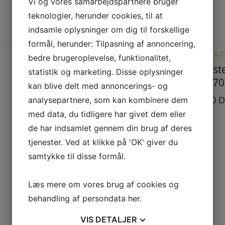
Vi og vores samarbejdspartnere bruger
teknologier, herunder cookies, til at
indsamle oplysninger om dig til forskellige
Dette vare har flere varianter. Mulighederne kan vælges på varesiden
formål, herunder: Tilpasning af annoncering,
VENTILATIONSRISTE
VENTILAT
bedre brugeroplevelse, funktionalitet,
Ventilationsrist
Luftlist
statistik og marketing. Disse oplysninger
med net til
450x70
kan blive delt med annoncerings- og
montering i
467,00
D
analysepartnere, som kan kombinere dem
murværk eller
med data, du tidligere har givet dem eller
plade 268x170mm
de har indsamlet gennem din brug af deres
250,00
DKK
tjenester. Ved at klikke på 'OK' giver du
samtykke til disse formål.
Læs mere om vores brug af cookies og
behandling af persondata
her
.
VIS
DETALJER