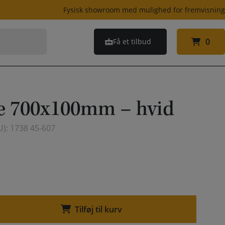
Fysisk showroom med mulighed for fremvisnin
0
Få et tilbud
0
te 700x100mm – hvid
U):
1738 45-607
Tilføj til kurv