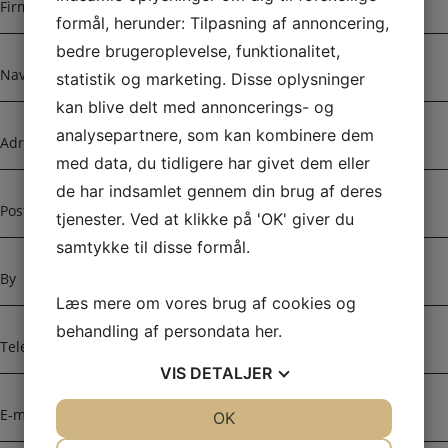
i
formål, herunder: Tilpasning af annoncering,
r
bedre brugeroplevelse, funktionalitet,
m
N
a
statistik og marketing. Disse oplysninger
a
n
v
kan blive delt med annoncerings- og
a
n
A
analysepartnere, som kan kombinere dem
v
d
med data, du tidligere har givet dem eller
n
r
de har indsamlet gennem din brug af deres
e
P
s
o
tjenester. Ved at klikke på 'OK' giver du
s
s
samtykke til disse formål.
e
t
B
n
y
Læs mere om vores brug af cookies og
u
m
T
behandling af persondata
her
.
m
e
e
VIS
DETALJER
l
r
e
E
JA
NEJ
OK
JA
NEJ
f
-
o
m
NØDVENDIGE
PRÆFERENCER