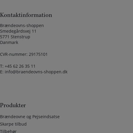
Kontaktinformation
Brændeovns-shoppen
Smedegårdsvej 11
5771 Stenstrup
Danmark
CVR-nummer: 29175101
T:
+45 62 26 35 11
E:
info@braendeovns-shoppen.dk
Produkter
Brændeovne og Pejseindsatse
Skarpe tilbud
Tilbehør