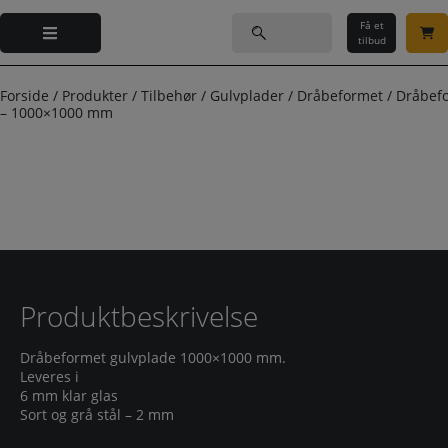
Hop
Søg
til
Få et
efter:
tilbud
indholdet
Forside
/
Produkter
/
Tilbehør
/
Gulvplader
/
Dråbeformet
/
Dråbef
– 1000×1000 mm
Produktbeskrivelse
Dråbeformet gulvplade 1000×1000 mm.
Leveres i
6 mm klar glas
Sort og grå stål – 2 mm