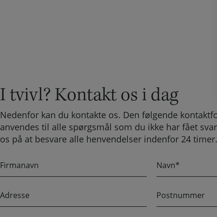
I tvivl? Kontakt os i dag
Nedenfor kan du kontakte os. Den følgende kontaktf
anvendes til alle spørgsmål som du ikke har fået svar
os på at besvare alle henvendelser indenfor 24 timer
F
N
i
a
r
v
A
P
m
n
d
o
a
r
s