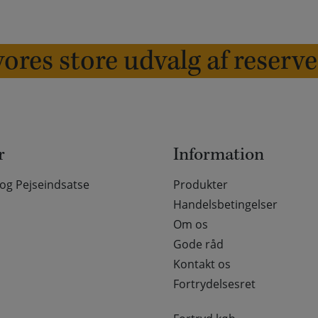
ores store udvalg af reserv
r
Information
g Pejseindsatse
Produkter
Handelsbetingelser
Om os
Gode råd
Kontakt os
Fortrydelsesret