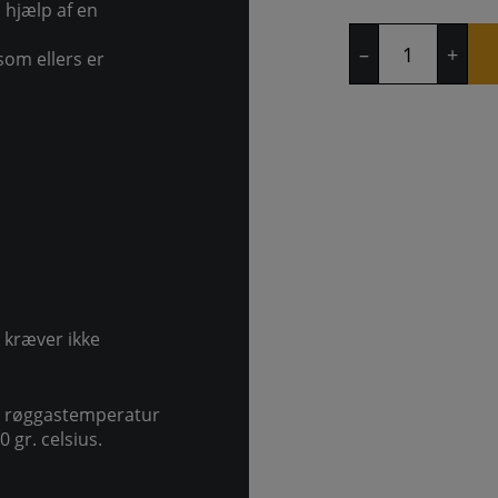
 hjælp af en
BlueChimney
–
+
som ellers er
265-
150
sort
med
fjernbetjening
antal
 kræver ikke
er røggastemperatur
 gr. celsius.