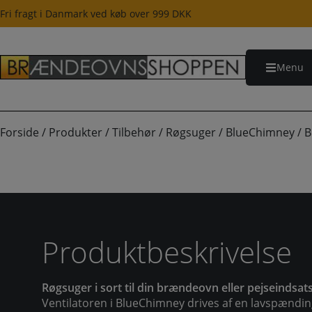
Hop
Fri fragt i Danmark ved køb over 999 DKK
til
indholdet
Menu
Forside
/
Produkter
/
Tilbehør
/
Røgsuger
/
BlueChimney
/
B
Produktbeskrivelse
Røgsuger i sort til din brændeovn eller pejseindsats
Ventilatoren i BlueChimney drives af en lavspændi