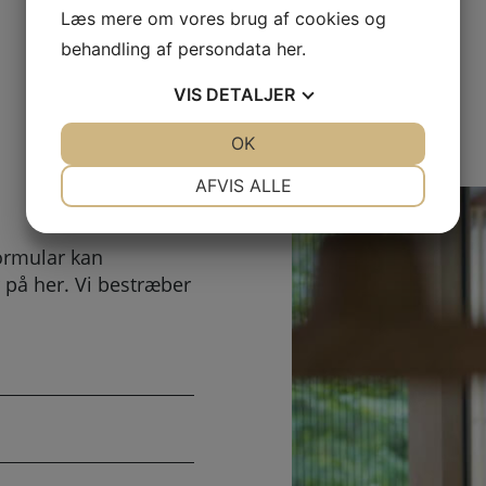
Læs mere om vores brug af cookies og
behandling af persondata
her
.
VIS
DETALJER
JA
NEJ
OK
JA
NEJ
NØDVENDIGE
PRÆFERENCER
AFVIS ALLE
JA
NEJ
JA
NEJ
MARKETING
STATISTIK
ormular kan
 på her. Vi bestræber
.