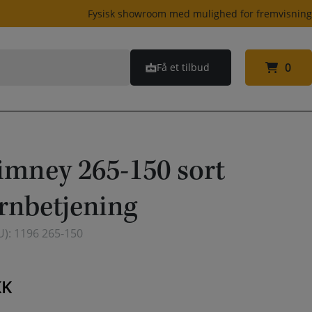
Fysisk showroom med mulighed for fremvisnin
0
Få et tilbud
0
mney 265-150 sort
rnbetjening
U):
1196 265-150
KK