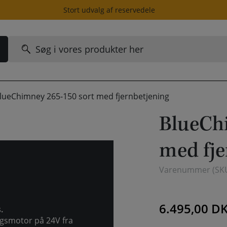
Stort udvalg af reservedele
Søg
efter:
lueChimney 265-150 sort med fjernbetjening
BlueChi
med fje
Varenummer (SK
6.495,00
D
.
ngsmotor på 24V fra