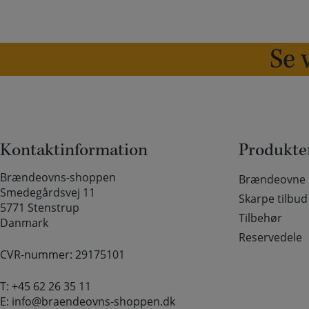
Se v
Kontaktinformation
Produkte
Brændeovns-shoppen
Brændeovne o
Smedegårdsvej 11
Skarpe tilbud
5771 Stenstrup
Tilbehør
Danmark
Reservedele
CVR-nummer: 29175101
T:
+45 62 26 35 11
E:
info@braendeovns-shoppen.dk