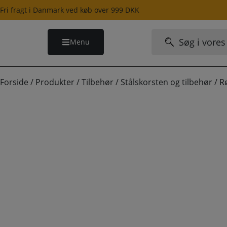
Hop
Fri fragt i Danmark ved køb over 999 DKK
til
indholdet
Søg
Menu
efter:
Forside
/
Produkter
/
Tilbehør
/
Stålskorsten og tilbehør
/
R