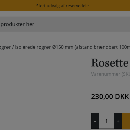
Stort udvalg af reservedele
øgrør
/
Isolerede røgrør Ø150 mm (afstand brændbart 100
Rosette
Varenummer (SK
230,00
DKK
Rosette
–
+
80mm