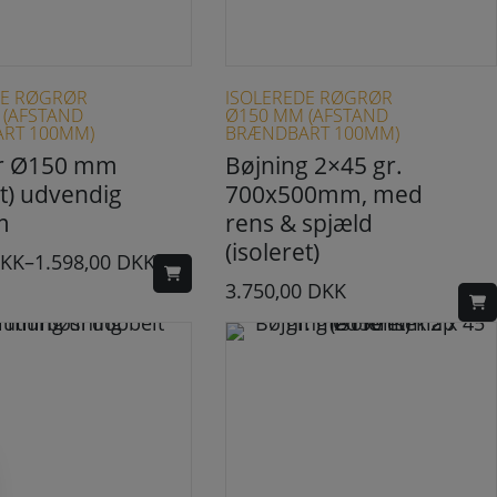
Dette vare har flere varianter. Mulighederne kan vælges på varesiden
DE RØGRØR
ISOLEREDE RØGRØR
 (AFSTAND
Ø150 MM (AFSTAND
RT 100MM)
BRÆNDBART 100MM)
ør Ø150 mm
Bøjning 2×45 gr.
et) udvendig
700x500mm, med
m
rens & spjæld
(isoleret)
KK
–
1.598,00
DKK
3.750,00
DKK