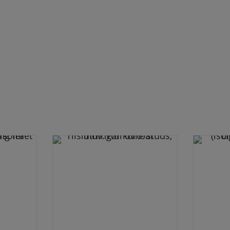
kant
-
sort
antal