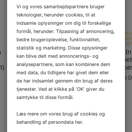
Vi og vores samarbejdspartnere bruger
teknologier, herunder cookies, til at
indsamle oplysninger om dig til forskellige
formål, herunder: Tilpasning af annoncering,
ISOLEREDE RØGRØR
ISOLERE
Ø150 MM (AFSTAND
Ø150 MM
bedre brugeroplevelse, funktionalitet,
BRÆNDBART 100MM)
BRÆNDBA
statistik og marketing. Disse oplysninger
m
Vægbeslag med
Tilslutn
kan blive delt med annoncerings- og
rørholder,
dobbel
analysepartnere, som kan kombinere dem
t)
justerbar L:125-
murbø
med data, du tidligere har givet dem eller
200mm- sort til
400,00
D
de har indsamlet gennem din brug af deres
isolerede røgrør
tjenester. Ved at klikke på 'OK' giver du
560,00
DKK
samtykke til disse formål.
Læs mere om vores brug af cookies og
behandling af persondata
her
.