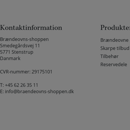
Kontaktinformation
Produkte
Brændeovns-shoppen
Brændeovne o
Smedegårdsvej 11
Skarpe tilbud
5771 Stenstrup
Tilbehør
Danmark
Reservedele
CVR-nummer: 29175101
T:
+45 62 26 35 11
E:
info@braendeovns-shoppen.dk