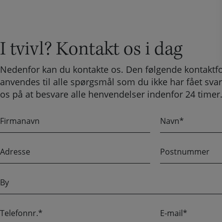
I tvivl? Kontakt os i dag
Nedenfor kan du kontakte os. Den følgende kontaktf
anvendes til alle spørgsmål som du ikke har fået svar
os på at besvare alle henvendelser indenfor 24 timer
F
N
i
a
r
v
A
P
m
n
d
o
a
r
s
n
B
e
t
a
y
s
n
v
s
u
n
T
E
e
m
e
-
m