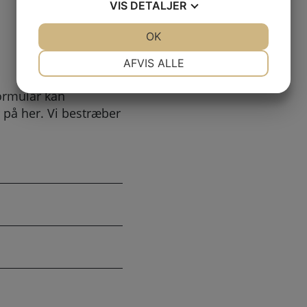
VIS
DETALJER
JA
NEJ
OK
JA
NEJ
NØDVENDIGE
PRÆFERENCER
AFVIS ALLE
JA
NEJ
JA
NEJ
ormular kan
MARKETING
STATISTIK
 på her. Vi bestræber
.