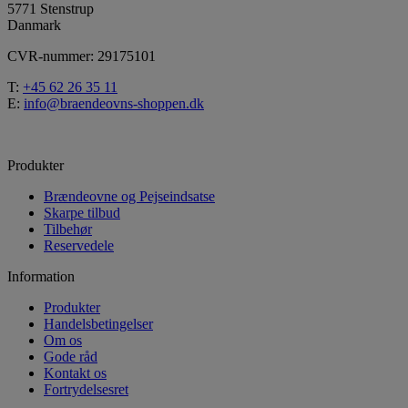
5771 Stenstrup
Danmark
CVR-nummer: 29175101
T:
+45 62 26 35 11
E:
info@braendeovns-shoppen.dk
Produkter
Brændeovne og Pejseindsatse
Skarpe tilbud
Tilbehør
Reservedele
Information
Produkter
Handelsbetingelser
Om os
Gode råd
Kontakt os
Fortrydelsesret