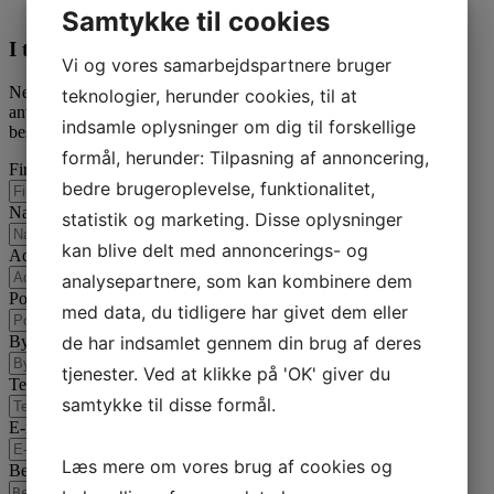
616,00
DKK
Samtykke til cookies
I tvivl? Kontakt os i dag
Vi og vores samarbejdspartnere bruger
Nedenfor kan du kontakte os. Den følgende kontaktformular kan
teknologier, herunder cookies, til at
anvendes til alle spørgsmål som du ikke har fået svar på her. Vi
indsamle oplysninger om dig til forskellige
bestræber os på at besvare alle henvendelser indenfor 24 timer.
formål, herunder: Tilpasning af annoncering,
Firmanavn
bedre brugeroplevelse, funktionalitet,
Navn
statistik og marketing. Disse oplysninger
kan blive delt med annoncerings- og
Adresse
analysepartnere, som kan kombinere dem
Postnummer
med data, du tidligere har givet dem eller
By
de har indsamlet gennem din brug af deres
tjenester. Ved at klikke på 'OK' giver du
Telefon
samtykke til disse formål.
E-mail
*
Læs mere om vores brug af cookies og
Besked
*