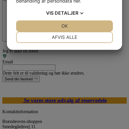
behandling af persondata
her
.
VIS
DETALJER
JA
NEJ
OK
JA
NEJ
NØDVENDIGE
PRÆFERENCER
AFVIS ALLE
JA
NEJ
JA
NEJ
Jeg er ikke en robot
MARKETING
STATISTIK
Email
Dette felt er til validering og bør ikke ændres.
Send din besked
Se vores store udvalg af reservedele
Kontaktinformation
Brændeovns-shoppen
Smedegårdsvej 11