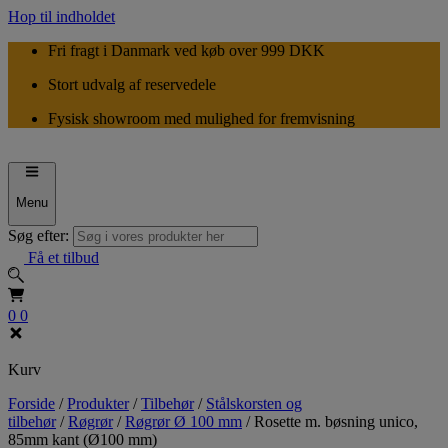
Hop til indholdet
Fri fragt i Danmark ved køb over 999 DKK
Stort udvalg af reservedele
Fysisk showroom med mulighed for fremvisning
Menu
Søg efter:
Få et tilbud
0
0
Kurv
Forside
/
Produkter
/
Tilbehør
/
Stålskorsten og
tilbehør
/
Røgrør
/
Røgrør Ø 100 mm
/
Rosette m. bøsning unico,
85mm kant (Ø100 mm)