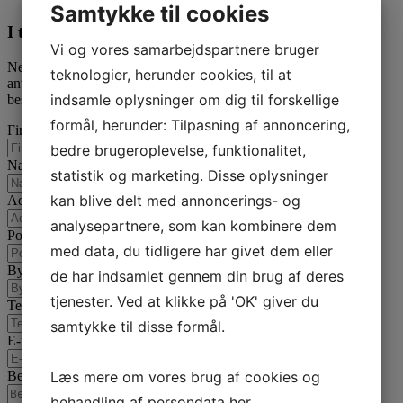
Samtykke til cookies
I tvivl? Kontakt os i dag
Vi og vores samarbejdspartnere bruger
Nedenfor kan du kontakte os. Den følgende kontaktformular kan
teknologier, herunder cookies, til at
anvendes til alle spørgsmål som du ikke har fået svar på her. Vi
indsamle oplysninger om dig til forskellige
bestræber os på at besvare alle henvendelser indenfor 24 timer.
formål, herunder: Tilpasning af annoncering,
Firmanavn
bedre brugeroplevelse, funktionalitet,
Navn
statistik og marketing. Disse oplysninger
kan blive delt med annoncerings- og
Adresse
analysepartnere, som kan kombinere dem
Postnummer
med data, du tidligere har givet dem eller
By
de har indsamlet gennem din brug af deres
tjenester. Ved at klikke på 'OK' giver du
Telefon
samtykke til disse formål.
E-mail
*
Læs mere om vores brug af cookies og
Besked
*
behandling af persondata
her
.