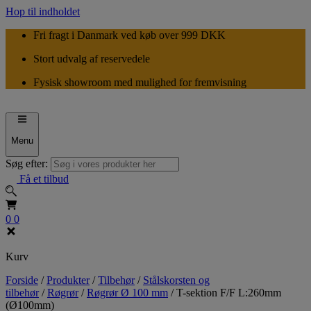
Hop til indholdet
Fri fragt i Danmark ved køb over 999 DKK
Stort udvalg af reservedele
Fysisk showroom med mulighed for fremvisning
Menu
Søg efter:
Få et tilbud
0
0
Kurv
Forside
/
Produkter
/
Tilbehør
/
Stålskorsten og
tilbehør
/
Røgrør
/
Røgrør Ø 100 mm
/
T-sektion F/F L:260mm
(Ø100mm)