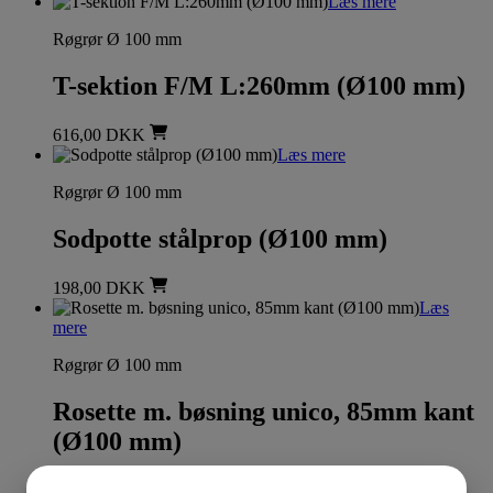
Læs mere
Røgrør Ø 100 mm
T-sektion F/M L:260mm (Ø100 mm)
616,00
DKK
Læs mere
Røgrør Ø 100 mm
Sodpotte stålprop (Ø100 mm)
198,00
DKK
Læs
mere
Røgrør Ø 100 mm
Rosette m. bøsning unico, 85mm kant
(Ø100 mm)
470,00
DKK