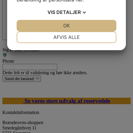
VIS
DETALJER
JA
NEJ
OK
JA
NEJ
NØDVENDIGE
PRÆFERENCER
AFVIS ALLE
JA
NEJ
JA
NEJ
Jeg er ikke en robot
MARKETING
STATISTIK
Phone
Dette felt er til validering og bør ikke ændres.
Send din besked
Se vores store udvalg af reservedele
Kontaktinformation
Brændeovns-shoppen
Smedegårdsvej 11