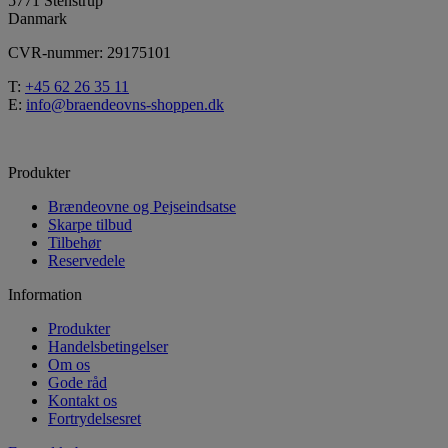
5771 Stenstrup
Danmark
CVR-nummer: 29175101
T:
+45 62 26 35 11
E:
info@braendeovns-shoppen.dk
Produkter
Brændeovne og Pejseindsatse
Skarpe tilbud
Tilbehør
Reservedele
Information
Produkter
Handelsbetingelser
Om os
Gode råd
Kontakt os
Fortrydelsesret