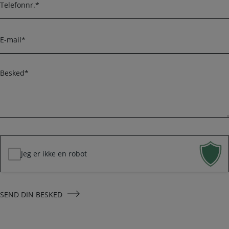
m
e
e
l
r
e
E
f
-
o
m
n
a
B
i
e
l
s
k
*
e
d
*
Jeg er ikke en robot
SEND DIN BESKED