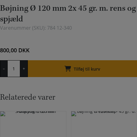
Bøjning Ø 120 mm 2x 45 gr. m. rens og
spjæld
Varenummer (SKU):
784 12-340
800,00
DKK
Bøjning
–
+
Ø
Tilføj til kurv
120
mm
2x
45
Relaterede varer
gr.
m.
rens
og
spjæld
antal