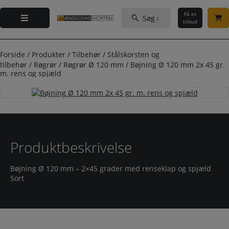
Hop
Søg
til
Få et
efter:
tilbud
indholdet
Forside
/
Produkter
/
Tilbehør
/
Stålskorsten og
tilbehør
/
Røgrør
/
Røgrør Ø 120 mm
/
Bøjning Ø 120 mm 2x 45 gr.
m. rens og spjæld
Produktbeskrivelse
Bøjning Ø 120 mm – 2×45 grader med renseklap og spjæld
Sort