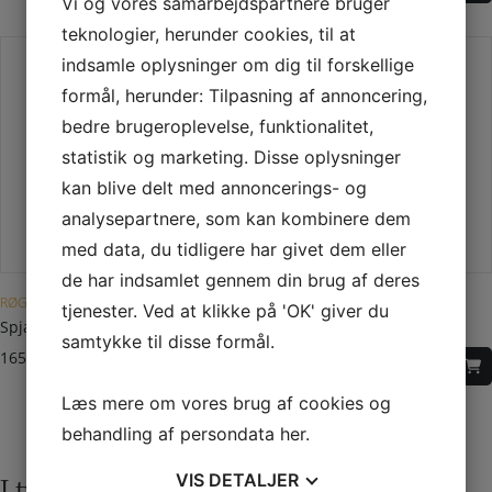
Vi og vores samarbejdspartnere bruger
teknologier, herunder cookies, til at
indsamle oplysninger om dig til forskellige
formål, herunder: Tilpasning af annoncering,
bedre brugeroplevelse, funktionalitet,
statistik og marketing. Disse oplysninger
kan blive delt med annoncerings- og
analysepartnere, som kan kombinere dem
med data, du tidligere har givet dem eller
de har indsamlet gennem din brug af deres
RØGRØR Ø 120 MM
RØGRØR Ø 120 MM
tjenester. Ved at klikke på 'OK' giver du
Spjæld Ø 120 mm
Rosette Ø 120 mm
samtykke til disse formål.
165,00
DKK
85,00
DKK
Læs mere om vores brug af cookies og
behandling af persondata
her
.
VIS
DETALJER
I tvivl? Kontakt os i dag