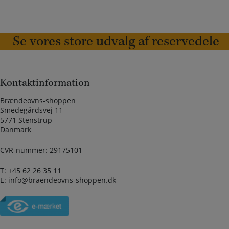
Se vores store udvalg af reservedele
Kontaktinformation
Brændeovns-shoppen
Smedegårdsvej 11
5771 Stenstrup
Danmark
CVR-nummer: 29175101
T:
+45 62 26 35 11
E:
info@braendeovns-shoppen.dk