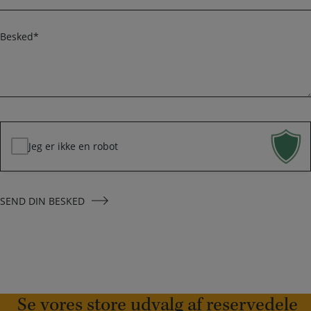
o
m
n
a
B
i
e
l
s
k
*
e
d
*
Jeg er ikke en robot
SEND DIN BESKED
Se vores store udvalg af reservedele