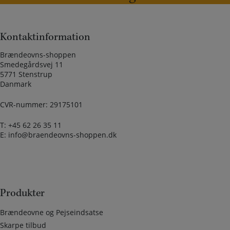
Kontaktinformation
Brændeovns-shoppen
Smedegårdsvej 11
5771 Stenstrup
Danmark
CVR-nummer: 29175101
T:
+45 62 26 35 11
E:
info@braendeovns-shoppen.dk
Produkter
Brændeovne og Pejseindsatse
Skarpe tilbud