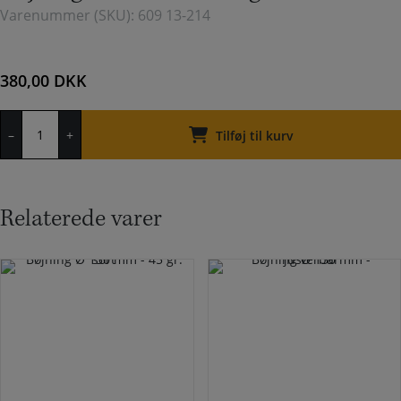
Varenummer (SKU):
609 13-214
380,00
DKK
Bøjning
–
+
Ø
Tilføj til kurv
130
mm
-
11
Relaterede varer
gr.
antal