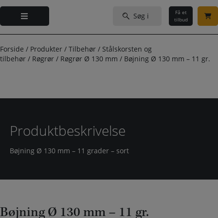
Hop
Søg
til
Få et
efter:
tilbud
indholdet
Forside
/
Produkter
/
Tilbehør
/
Stålskorsten og
tilbehør
/
Røgrør
/
Røgrør Ø 130 mm
/
Bøjning Ø 130 mm – 11 gr.
Produktbeskrivelse
Bøjning Ø 130 mm – 11 grader – sort
Bøjning Ø 130 mm – 11 gr.