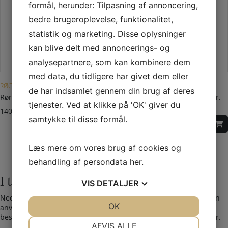
formål, herunder: Tilpasning af annoncering,
bedre brugeroplevelse, funktionalitet,
statistik og marketing. Disse oplysninger
kan blive delt med annoncerings- og
analysepartnere, som kan kombinere dem
med data, du tidligere har givet dem eller
RØGRØR Ø 130 MM
RØGRØR Ø 130 MM
de har indsamlet gennem din brug af deres
Rørholdersæt Ø130mm – sort
Bøjningn Ø 130 mm – 2×45 gr.
tjenester. Ved at klikke på 'OK' giver du
m. rens
140,00
DKK
samtykke til disse formål.
415,00
DKK
Læs mere om vores brug af cookies og
behandling af persondata
her
.
I tvivl? Kontakt os i dag
VIS
DETALJER
Nedenfor kan du kontakte os. Den følgende kontaktformular kan
JA
NEJ
OK
JA
NEJ
anvendes til alle spørgsmål som du ikke har fået svar på her. Vi
bestræber os på at besvare alle henvendelser indenfor 24 timer.
NØDVENDIGE
PRÆFERENCER
AFVIS ALLE