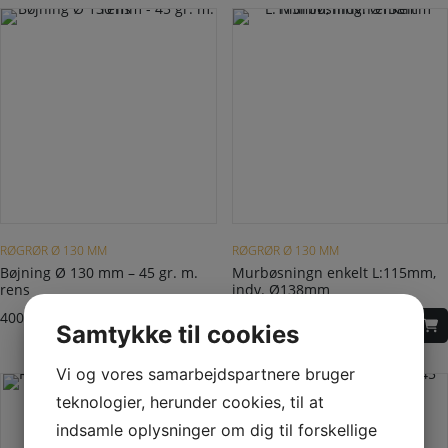
RØGRØR Ø 130 MM
RØGRØR Ø 130 MM
Bøjning Ø 130 mm – 45 gr. m.
Murbøsningn enkelt L:115mm,
rens
indv. Ø138mm
400,00
DKK
90,00
DKK
Samtykke til cookies
Vi og vores samarbejdspartnere bruger
teknologier, herunder cookies, til at
indsamle oplysninger om dig til forskellige