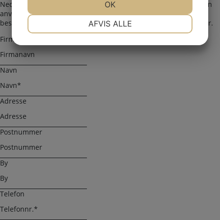
Nedenfor kan du kontakte os. Den følgende kontaktformular kan
JA
NEJ
OK
JA
NEJ
anvendes til alle spørgsmål som du ikke har fået svar på her. Vi
NØDVENDIGE
PRÆFERENCER
bestræber os på at besvare alle henvendelser indenfor 24 timer.
AFVIS ALLE
Firmanavn
JA
NEJ
JA
NEJ
MARKETING
STATISTIK
Navn
Adresse
Postnummer
By
Telefon