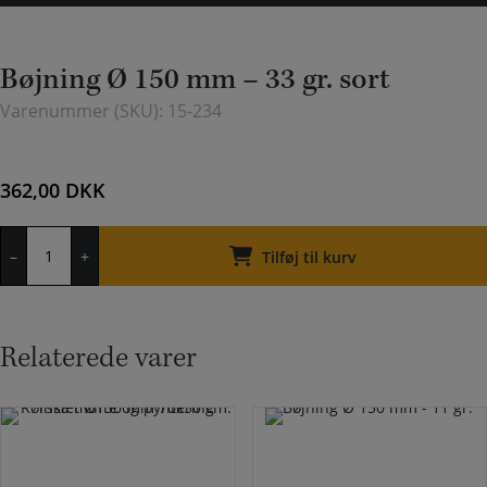
Bøjning Ø 150 mm – 33 gr. sort
Varenummer (SKU):
15-234
362,00
DKK
Bøjning
–
+
Ø
Tilføj til kurv
150
mm
-
33
Relaterede varer
gr.
sort
antal