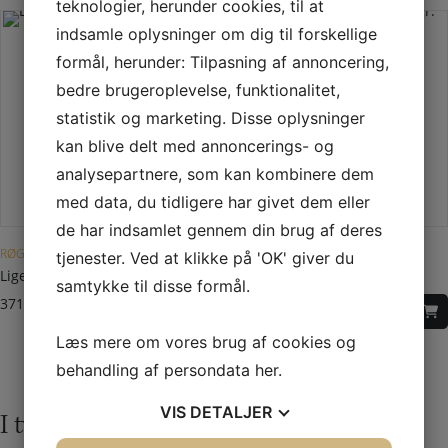
teknologier, herunder cookies, til at
indsamle oplysninger om dig til forskellige
formål, herunder: Tilpasning af annoncering,
bedre brugeroplevelse, funktionalitet,
statistik og marketing. Disse oplysninger
kan blive delt med annoncerings- og
analysepartnere, som kan kombinere dem
med data, du tidligere har givet dem eller
Dette vare har flere varianter. Mulighederne kan vælges på varesiden
de har indsamlet gennem din brug af deres
RØGRØR Ø 150 MM
RØGRØR Ø 150 MM
tjenester. Ved at klikke på 'OK' giver du
Lige rør Ø 150 mm m. spjæld
Bøjning Ø 150 mm – 60 gr.
samtykke til disse formål.
371,00
DKK
–
285,00
DKK
465,00
DKK
Læs mere om vores brug af cookies og
behandling af persondata
her
.
VIS
DETALJER
I tvivl? Kontakt os i dag