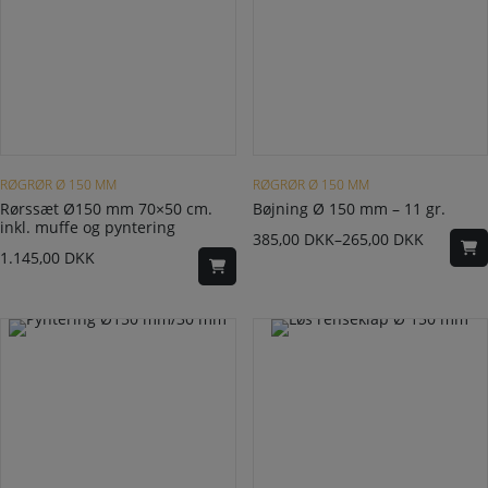
Dette vare har flere varianter. Mulighederne kan vælges på varesiden
RØGRØR Ø 150 MM
RØGRØR Ø 150 MM
Rørssæt Ø150 mm 70×50 cm.
Bøjning Ø 150 mm – 11 gr.
inkl. muffe og pyntering
385,00
DKK
–
265,00
DKK
1.145,00
DKK