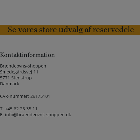
Se vores store udvalg af reservedele
Kontaktinformation
Brændeovns-shoppen
Smedegårdsvej 11
5771 Stenstrup
Danmark
CVR-nummer: 29175101
T:
+45 62 26 35 11
E:
info@braendeovns-shoppen.dk