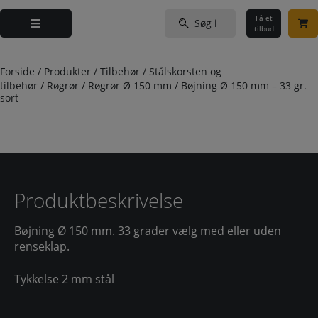
Hop
Søg
til
Få et
efter:
tilbud
indholdet
Forside
/
Produkter
/
Tilbehør
/
Stålskorsten og
tilbehør
/
Røgrør
/
Røgrør Ø 150 mm
/
Bøjning Ø 150 mm – 33 gr.
sort
Produktbeskrivelse
Bøjning Ø 150 mm. 33 grader vælg med eller uden
renseklap.
Tykkelse 2 mm stål