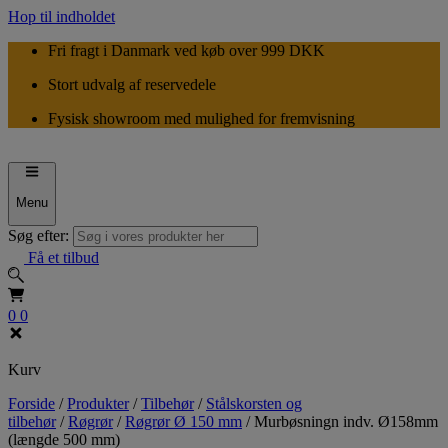
Hop til indholdet
Fri fragt i Danmark ved køb over 999 DKK
Stort udvalg af reservedele
Fysisk showroom med mulighed for fremvisning
Menu
Søg efter:
Få et tilbud
0
0
Kurv
Forside
/
Produkter
/
Tilbehør
/
Stålskorsten og
tilbehør
/
Røgrør
/
Røgrør Ø 150 mm
/
Murbøsningn indv. Ø158mm
(længde 500 mm)