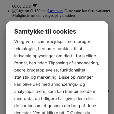
60,00
DKK
Læs mere
Dette vare har flere varianter.
Mulighederne kan vælges på varesiden
Røgrør Ø 150 mm
Samtykke til cookies
Lige rør Ø 150 mm
Vi og vores samarbejdspartnere bruger
115,00
DKK
–
400,00
DKK
teknologier, herunder cookies, til at
Læs mere
Dette vare har flere varianter.
indsamle oplysninger om dig til forskellige
Mulighederne kan vælges på varesiden
formål, herunder: Tilpasning af annoncering,
Røgrør Ø 150 mm
bedre brugeroplevelse, funktionalitet,
Rosette 2 – delt
statistik og marketing. Disse oplysninger
kan blive delt med annoncerings- og
115,00
DKK
Læs mere
Dette vare har
analysepartnere, som kan kombinere dem
flere varianter. Mulighederne kan vælges på varesiden
med data, du tidligere har givet dem eller
Røgrør Ø 150 mm
de har indsamlet gennem din brug af deres
tjenester. Ved at klikke på 'OK' giver du