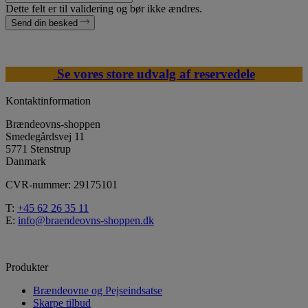
Dette felt er til validering og bør ikke ændres.
Send din besked
Se vores store udvalg af reservedele
Kontaktinformation
Brændeovns-shoppen
Smedegårdsvej 11
5771 Stenstrup
Danmark
CVR-nummer: 29175101
T:
+45 62 26 35 11
E:
info@braendeovns-shoppen.dk
Produkter
Brændeovne og Pejseindsatse
Skarpe tilbud