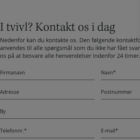
I tvivl? Kontakt os i dag
Nedenfor kan du kontakte os. Den følgende kontaktf
anvendes til alle spørgsmål som du ikke har fået svar
os på at besvare alle henvendelser indenfor 24 timer
F
N
i
a
r
v
A
P
m
n
d
o
a
r
s
n
B
e
t
a
y
s
n
v
s
u
n
T
E
e
m
e
-
m