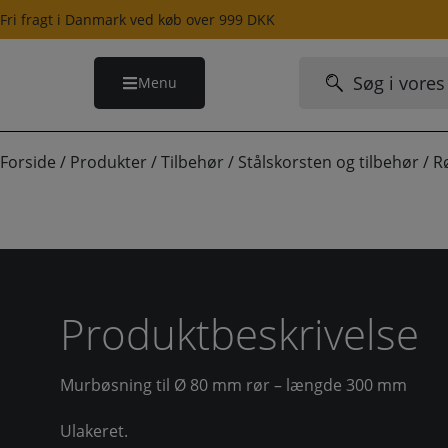
Hop
Fri fragt i Danmark ved køb over 999 DKK
til
indholdet
Søg
Menu
efter:
Forside
/
Produkter
/
Tilbehør
/
Stålskorsten og tilbehør
/
R
Produktbeskrivelse
Murbøsning til Ø 80 mm rør – længde 300 mm
Ulakeret.