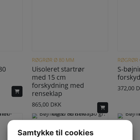
RØGRØR Ø 80 MM
RØGRØR 
80
Uisoleret startrør
S-bøjn
med 15 cm
forsky
forskydning med
372,00
D
renseklap
865,00
DKK
Samtykke til cookies