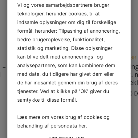
Vi og vores samarbejdspartnere bruger
teknologier, herunder cookies, til at
indsamle oplysninger om dig til forskellige
formål, herunder: Tilpasning af annoncering,
bedre brugeroplevelse, funktionalitet,
statistik og marketing. Disse oplysninger
kan blive delt med annoncerings- og
RØGRØR Ø 80 MM
RØGRØR 
analysepartnere, som kan kombinere dem
 –
Bøjning Ø 80 mm –
Bøjnin
d
30 gr. uden
45 gr.
med data, du tidligere har givet dem eller
renseklap
rensek
de har indsamlet gennem din brug af deres
tjenester. Ved at klikke på 'OK' giver du
350,00
DKK
375,00
D
samtykke til disse formål.
Læs mere om vores brug af cookies og
behandling af persondata
her
.