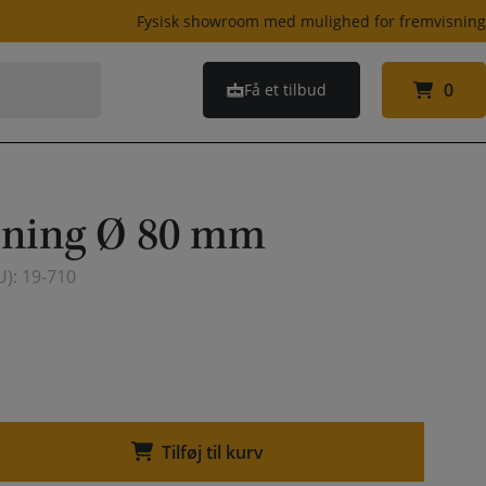
Fysisk showroom med mulighed for fremvisnin
0
Få et tilbud
0
ning Ø 80 mm
U):
19-710
Tilføj til kurv