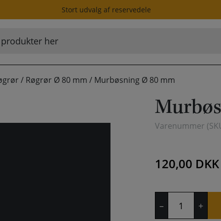
Stort udvalg af reservedele
øgrør
/
Røgrør Ø 80 mm
/
Murbøsning Ø 80 mm
Murbøs
Varenummer (SK
120,00
DKK
Murbøsning
–
+
Ø