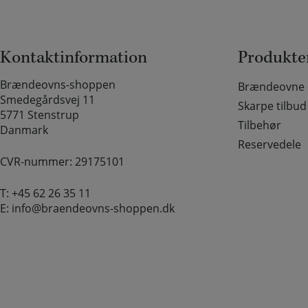
Kontaktinformation
Produkte
Brændeovns-shoppen
Brændeovne o
Smedegårdsvej 11
Skarpe tilbud
5771 Stenstrup
Tilbehør
Danmark
Reservedele
CVR-nummer: 29175101
T:
+45 62 26 35 11
E:
info@braendeovns-shoppen.dk