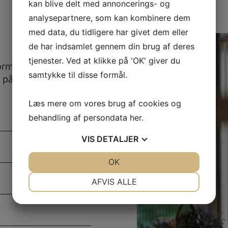
kan blive delt med annoncerings- og
analysepartnere, som kan kombinere dem
med data, du tidligere har givet dem eller
de har indsamlet gennem din brug af deres
tjenester. Ved at klikke på 'OK' giver du
ormular kan
samtykke til disse formål.
 på her. Vi bestræber
.
Læs mere om vores brug af cookies og
behandling af persondata
her
.
VIS
DETALJER
JA
NEJ
OK
JA
NEJ
NØDVENDIGE
PRÆFERENCER
AFVIS ALLE
JA
NEJ
JA
NEJ
MARKETING
STATISTIK