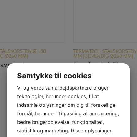
TÅLSKORSTEN Ø 150
TERMATECH STÅLSKORSTEN
G Ø250 MM)
MM (UDVENDIG Ø250 MM)
ave sort
Regnhætte inkl.
spændebånd sort
Samtykke til cookies
789,00
DKK
Vi og vores samarbejdspartnere bruger
teknologier, herunder cookies, til at
indsamle oplysninger om dig til forskellige
formål, herunder: Tilpasning af annoncering,
bedre brugeroplevelse, funktionalitet,
statistik og marketing. Disse oplysninger