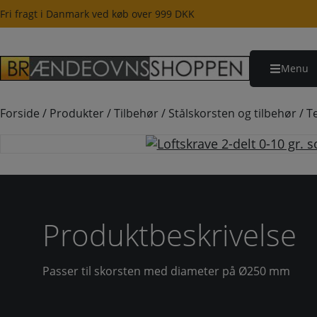
Hop
Fri fragt i Danmark ved køb over 999 DKK
til
indholdet
Menu
Forside
/
Produkter
/
Tilbehør
/
Stålskorsten og tilbehør
/
T
Produktbeskrivelse
Passer til skorsten med diameter på Ø250 mm