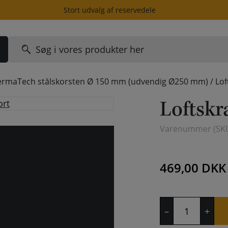
Stort udvalg af reservedele
Søg
efter:
ermaTech stålskorsten Ø 150 mm (udvendig Ø250 mm)
/
Lof
Loftskra
Varenummer (SK
469,00
DKK
Loftskrave
–
+
2-