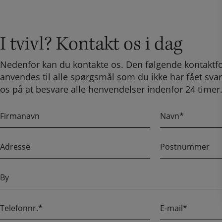
I tvivl? Kontakt os i dag
Nedenfor kan du kontakte os. Den følgende kontaktf
anvendes til alle spørgsmål som du ikke har fået svar
os på at besvare alle henvendelser indenfor 24 timer
F
N
i
a
r
v
A
P
m
n
d
o
a
r
s
n
B
e
t
a
y
s
n
v
s
u
n
T
E
e
m
e
-
m