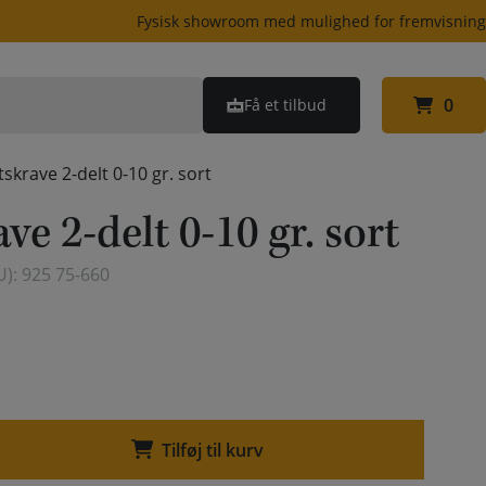
Fysisk showroom med mulighed for fremvisnin
0
Få et tilbud
0
tskrave 2-delt 0-10 gr. sort
ve 2-delt 0-10 gr. sort
U):
925 75-660
Tilføj til kurv