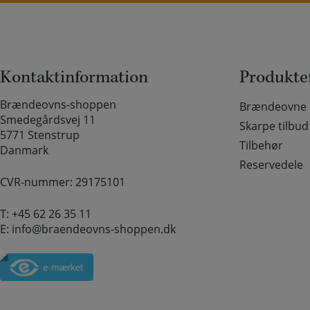
Kontaktinformation
Produkte
Brændeovns-shoppen
Brændeovne o
Smedegårdsvej 11
Skarpe tilbud
5771 Stenstrup
Tilbehør
Danmark
Reservedele
CVR-nummer: 29175101
T:
+45 62 26 35 11
E:
info@braendeovns-shoppen.dk