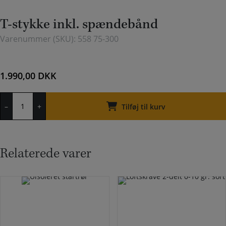
T-stykke inkl. spændebånd
Varenummer (SKU):
558 75-300
1.990,00
DKK
T-
–
+
stykke
Tilføj til kurv
inkl.
spændebånd
antal
Relaterede varer