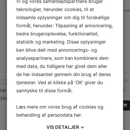
Vi og vores samarbejdspartnere bruger
teknologier, herunder cookies, til at
indsamle oplysninger om dig til forskellige
formål, herunder: Tilpasning af annoncering,
bedre brugeroplevelse, funktionalitet,
statistik og marketing. Disse oplysninger
kan blive delt med annoncerings- og
analysepartnere, som kan kombinere dem
med data, du tidligere har givet dem eller
de har indsamlet gennem din brug af deres
TERMATECH STÅLSKORSTEN Ø 150 MM
TERMATECH STÅLSKORSTEN Ø 150 MM
tjenester. Ved at klikke på 'OK' giver du
(UDVENDIG Ø250 MM)
(UDVENDIG Ø250 MM)
Løs regnkrave sort
Fuglefang til regnhætte Ø150
samtykke til disse formål.
mm
330,00
DKK
555,00
DKK
Læs mere om vores brug af cookies og
behandling af persondata
her
.
VIS
DETALJER