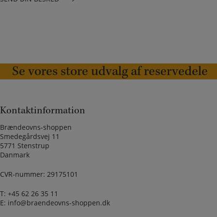
Se vores store udvalg af reservedele
Kontaktinformation
Brændeovns-shoppen
Smedegårdsvej 11
5771 Stenstrup
Danmark
CVR-nummer: 29175101
T:
+45 62 26 35 11
E:
info@braendeovns-shoppen.dk