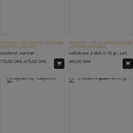
Dette vare har flere varianter. Mulighederne kan vælges på varesiden
TERMATECH STÅLSKORSTEN Ø 150 MM
TERMATECH STÅLSKORSTEN Ø 150 MM
(UDVENDIG Ø250 MM)
(UDVENDIG Ø250 MM)
Uisoleret startrør
Loftskrave 2-delt 0-10 gr. sort
770,00
DKK
–
675,00
DKK
469,00
DKK