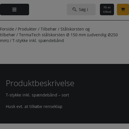
Hop
Søg
til
Få et
efter:
tilbud
indholdet
Forside
/
Produkter
/
Tilbehør
/
Stålskorsten og
tilbehør
/
TermaTech stålskorsten Ø 150 mm (udvendig Ø250
mm)
/
T-stykke inkl. spændebånd
Produktbeskrivelse
T-stykke inkl. spændebånd – sort
Husk evt. at tilkøbe renseklap