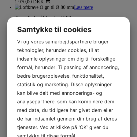
1.970,00
DKK
Læs mere
TermaTech stålskorsten Ø 80 mm
Samtykke til cookies
Loftkrave O gr. til Ø 80 mm
Vi og vores samarbejdspartnere bruger
290,00
DKK
teknologier, herunder cookies, til at
Læs mere
indsamle oplysninger om dig til forskellige
TermaTech stålskorsten Ø 80 mm
formål, herunder: Tilpasning af annoncering,
Bøjning inkl. spændebånd – 45 gr/Ø
bedre brugeroplevelse, funktionalitet,
80 mm
statistik og marketing. Disse oplysninger
kan blive delt med annoncerings- og
1.300,00
DKK
Læs mere
Dette vare har
analysepartnere, som kan kombinere dem
flere varianter. Mulighederne kan vælges på varesiden
med data, du tidligere har givet dem eller
TermaTech stålskorsten Ø 80 mm
de har indsamlet gennem din brug af deres
tjenester. Ved at klikke på 'OK' giver du
Skorstenssektion isoleret Ø 80
samtykke til disse formål.