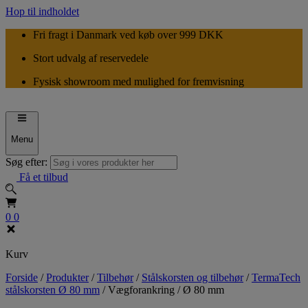
Hop til indholdet
Fri fragt i Danmark ved køb over 999 DKK
Stort udvalg af reservedele
Fysisk showroom med mulighed for fremvisning
Menu
Søg efter:
Få et tilbud
0
0
Kurv
Forside
/
Produkter
/
Tilbehør
/
Stålskorsten og tilbehør
/
TermaTech
stålskorsten Ø 80 mm
/
Vægforankring / Ø 80 mm