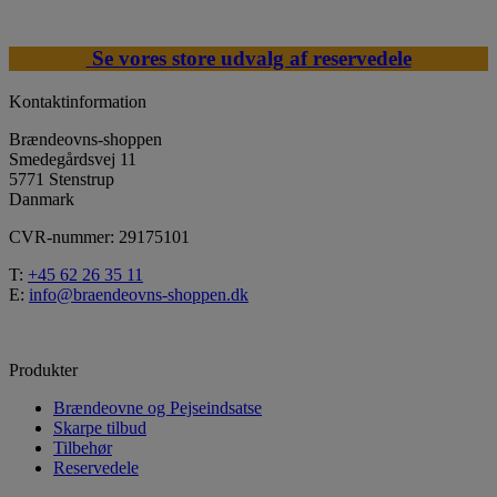
Se vores store udvalg af reservedele
Kontaktinformation
Brændeovns-shoppen
Smedegårdsvej 11
5771 Stenstrup
Danmark
CVR-nummer: 29175101
T:
+45 62 26 35 11
E:
info@braendeovns-shoppen.dk
Produkter
Brændeovne og Pejseindsatse
Skarpe tilbud
Tilbehør
Reservedele