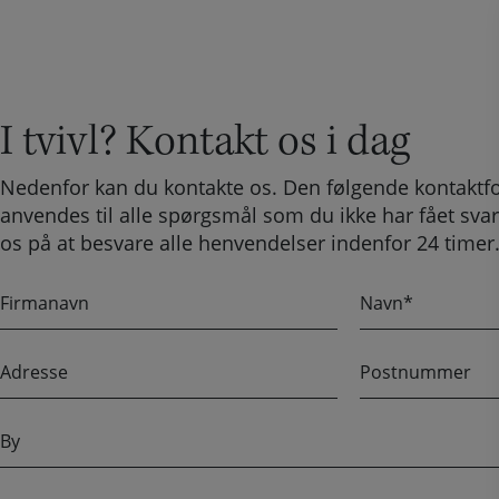
I tvivl? Kontakt os i dag
Nedenfor kan du kontakte os. Den følgende kontaktf
anvendes til alle spørgsmål som du ikke har fået svar
os på at besvare alle henvendelser indenfor 24 timer
F
N
i
a
r
v
A
P
m
n
d
o
a
r
s
n
B
e
t
a
y
s
n
v
s
u
n
T
E