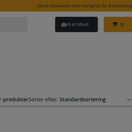
Fysisk showroom med mulighed for fremvisnin
0
Få et tilbud
0
er produkter
Sorter efter: