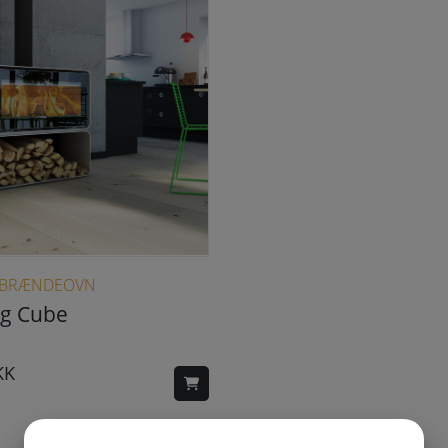
Dette vare har flere varianter. Mulighederne kan vælges på varesiden
E BRÆNDEOVN
ng Cube
KK