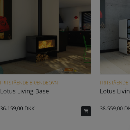
Dette vare har flere varianter. Mulighederne kan vælges på varesiden
FRITSTÅENDE BRÆNDEOVN
FRITSTÅEND
Lotus Living Base
Lotus Livi
36.159,00
DKK
38.559,00
D