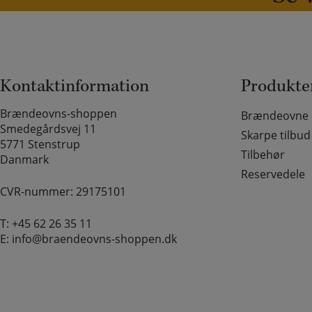
Kontaktinformation
Produkte
Brændeovns-shoppen
Brændeovne o
Smedegårdsvej 11
Skarpe tilbud
5771 Stenstrup
Tilbehør
Danmark
Reservedele
CVR-nummer: 29175101
T:
+45 62 26 35 11
E:
info@braendeovns-shoppen.dk