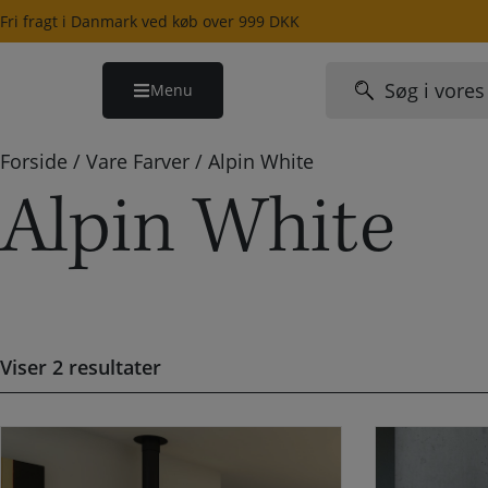
Hop
Fri fragt i Danmark ved køb over 999 DKK
til
indholdet
Søg
Menu
efter:
Forside
/
Vare Farver
/
Alpin White
Alpin White
Viser 2 resultater