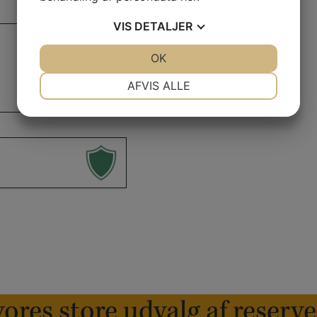
VIS
DETALJER
JA
NEJ
OK
JA
NEJ
NØDVENDIGE
PRÆFERENCER
AFVIS ALLE
JA
NEJ
JA
NEJ
MARKETING
STATISTIK
ores store udvalg af reserv