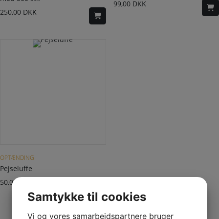
99,00
DKK
250,00
DKK
OPTÆNDING
Pejseluffe
50,00
DKK
Samtykke til cookies
Vi og vores samarbejdspartnere bruger