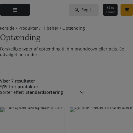
Hop
Søg
til
Få et
efter:
tilbud
indholdet
Forside
/
Produkter
/
Tilbehør
/
Optænding
Optænding
Forskellige typer af optænding til din brændeovn eller pejs. Se
udvalget herunder.
Viser 7 resultater
Filtrer produkter
Sorter efter: