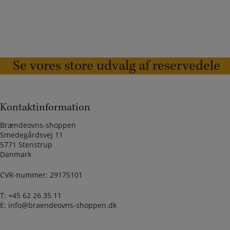
Se vores store udvalg af reservedele
Kontaktinformation
Brændeovns-shoppen
Smedegårdsvej 11
5771 Stenstrup
Danmark
CVR-nummer: 29175101
T:
+45 62 26 35 11
E:
info@braendeovns-shoppen.dk