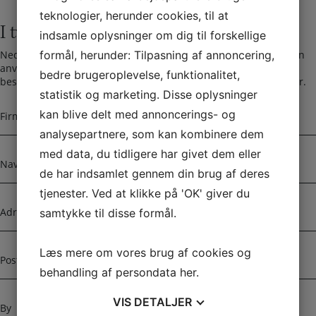
teknologier, herunder cookies, til at
I tvivl? Kontakt os i dag
indsamle oplysninger om dig til forskellige
Nedenfor kan du kontakte os. Den følgende kontaktformular kan
formål, herunder: Tilpasning af annoncering,
anvendes til alle spørgsmål som du ikke har fået svar på her. Vi
bedre brugeroplevelse, funktionalitet,
bestræber os på at besvare alle henvendelser indenfor 24 timer.
statistik og marketing. Disse oplysninger
F
kan blive delt med annoncerings- og
i
r
analysepartnere, som kan kombinere dem
m
N
med data, du tidligere har givet dem eller
a
a
n
de har indsamlet gennem din brug af deres
v
a
n
tjenester. Ved at klikke på 'OK' giver du
v
A
n
samtykke til disse formål.
d
r
e
P
Læs mere om vores brug af cookies og
s
o
s
behandling af persondata
her
.
s
e
t
B
n
VIS
DETALJER
y
u