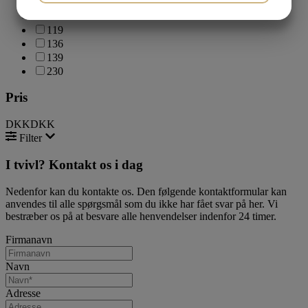
107
JA
NEJ
JA
NEJ
113
119
MARKETING
STATISTIK
136
139
230
Pris
DKK
DKK
Filter
I tvivl? Kontakt os i dag
Nedenfor kan du kontakte os. Den følgende kontaktformular kan
anvendes til alle spørgsmål som du ikke har fået svar på her. Vi
bestræber os på at besvare alle henvendelser indenfor 24 timer.
Firmanavn
Navn
Adresse