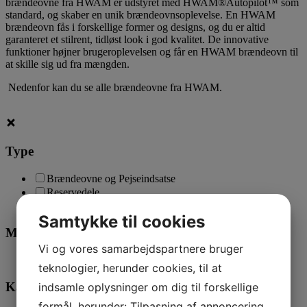
brændeovne fra HWAM er udstyret med HWAM®Autopilot™ som
standard, og skaber en unik brændeovnsoplevelse. En HWAM
brændeovn fås i forskellige former og designs, og du er altid
garanteret et stilrent, tidløst look i god kvalitet. De innovative
funktioner højner brugeroplevelsen og får en HWAM brændeovn til
at skille sig ud fra mængden.
Nedenfor kan du se alle brændeovne fra HWAM.
Type
Brændeovne og Pejseindsatse
Reservedele
Service på ovne
Samtykke til cookies
Mærke
Vi og vores samarbejdspartnere bruger
HWAM
(27)
teknologier, herunder cookies, til at
Kategori
indsamle oplysninger om dig til forskellige
formål, herunder: Tilpasning af annoncering,