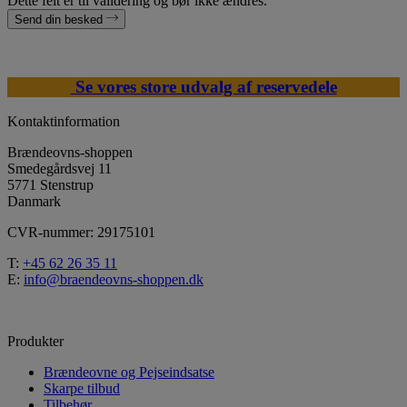
Dette felt er til validering og bør ikke ændres.
Send din besked
Se vores store udvalg af reservedele
Kontaktinformation
Brændeovns-shoppen
Smedegårdsvej 11
5771 Stenstrup
Danmark
CVR-nummer: 29175101
T:
+45 62 26 35 11
E:
info@braendeovns-shoppen.dk
Produkter
Brændeovne og Pejseindsatse
Skarpe tilbud
Tilbehør