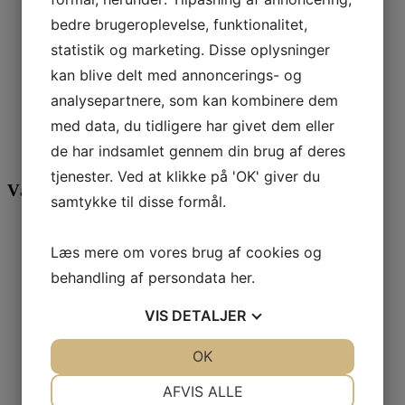
HWAM 2600-serien
bedre brugeroplevelse, funktionalitet,
HWAM 3100-serien
HWAM 3420c
statistik og marketing. Disse oplysninger
HWAM 3500-serien
kan blive delt med annoncerings- og
HWAM 3600-serien
analysepartnere, som kan kombinere dem
HWAM 3700-serien
HWAM 4500-serien
med data, du tidligere har givet dem eller
HWAM 5200-serien
de har indsamlet gennem din brug af deres
HWAM Indsatse
tjenester. Ved at klikke på 'OK' giver du
Vægt (kg)
samtykke til disse formål.
0.5
4
Læs mere om vores brug af cookies og
20
behandling af persondata
her
.
64
73
VIS
DETALJER
81
83
84
JA
NEJ
OK
JA
NEJ
97
NØDVENDIGE
PRÆFERENCER
AFVIS ALLE
104