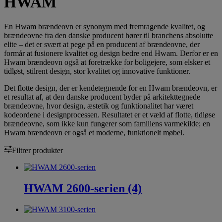
HWAM
En Hwam brændeovn er synonym med fremragende kvalitet, og
brændeovne fra den danske producent hører til branchens absolutte
elite – det er svært at pege på en producent af brændeovne, der
formår at fusionere kvalitet og design bedre end Hwam. Derfor er en
Hwam brændeovn også at foretrække for boligejere, som elsker et
tidløst, stilrent design, stor kvalitet og innovative funktioner.
Det flotte design, der er kendetegnende for en Hwam brændeovn, er
et resultat af, at den danske producent byder på arkitekttegnede
brændeovne, hvor design, æstetik og funktionalitet har været
kodeordene i designprocessen. Resultatet er et væld af flotte, tidløse
brændeovne, som ikke kun fungerer som familiens varmekilde; en
Hwam brændeovn er også et moderne, funktionelt møbel.
Filtrer produkter
HWAM 2600-serien (4)