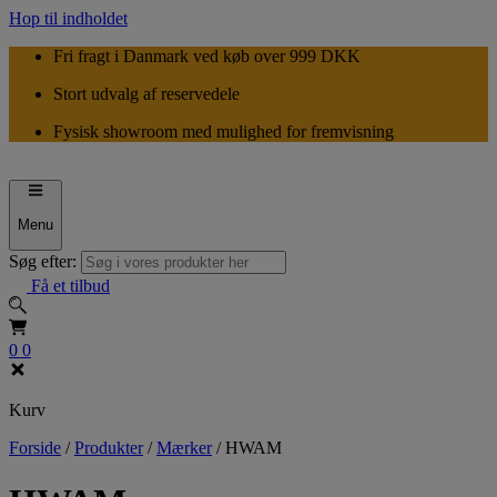
Hop til indholdet
Fri fragt i Danmark ved køb over 999 DKK
Stort udvalg af reservedele
Fysisk showroom med mulighed for fremvisning
Menu
Søg efter:
Få et tilbud
0
0
Kurv
Forside
/
Produkter
/
Mærker
/
HWAM