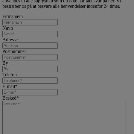
anvendes til alle spørgsmål som du ikke har fået svar på her. Vi
bestræber os på at besvare alle henvendelser indenfor 24 timer.
Firmanavn
Navn
Adresse
Postnummer
By
Telefon
E-mail
*
Besked
*