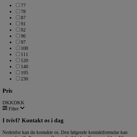
77
78
87
91
92
96
97
100
111
120
140
195
230
Pris
DKK
DKK
Filter
I tvivl? Kontakt os i dag
Nedenfor kan du kontakte os. Den følgende kontaktformular kan