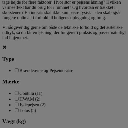
tage højde for flere faktorer: Hvor stor er pejsens åbning? Hvilken
varmeeffekt har du brug for i rummet? Og hvordan er trækket i
skorstenen? En indsats skal ikke kun passe fysisk – den skal også
fungere optimalt i forhold til boligens opbygning og brug.
Vi rådgiver dig gerne om både de tekniske forhold og det æstetiske
udtryk, så du får en løsning, der fungerer i praksis og passer naturligt
ind i hjemmet.
Type
Brændeovne og Pejseindsatse
Mærke
Contura
(11)
HWAM
(2)
Jydepejsen
(2)
Lotus
(5)
Vægt (kg)