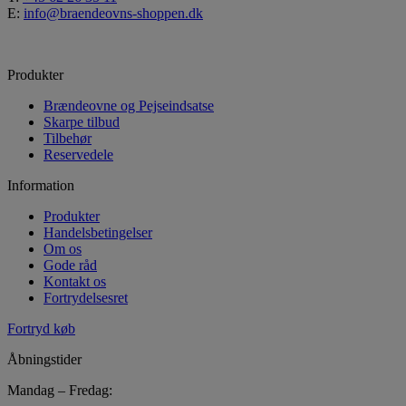
E:
info@braendeovns-shoppen.dk
Produkter
Brændeovne og Pejseindsatse
Skarpe tilbud
Tilbehør
Reservedele
Information
Produkter
Handelsbetingelser
Om os
Gode råd
Kontakt os
Fortrydelsesret
Fortryd køb
Åbningstider
Mandag – Fredag: