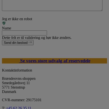
Jeg er ikke en robot
Name
Dette felt er til validering og bør ikke ændres.
Send din besked
Se vores store udvalg af reservedele
Kontaktinformation
Brændeovns-shoppen
Smedegårdsvej 11
5771 Stenstrup
Danmark
CVR-nummer: 29175101
T:
+45 62 26 35 11