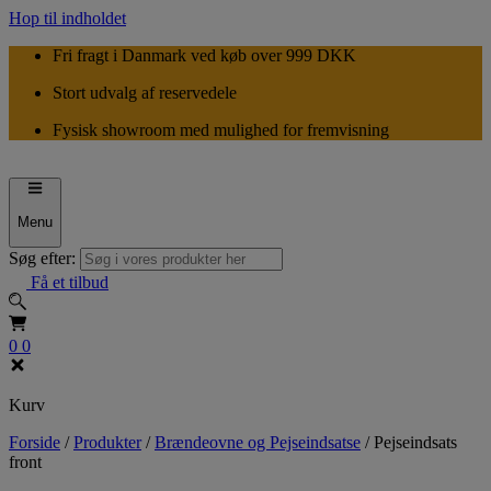
Hop til indholdet
Fri fragt i Danmark ved køb over 999 DKK
Stort udvalg af reservedele
Fysisk showroom med mulighed for fremvisning
Menu
Søg efter:
Få et tilbud
0
0
Kurv
Forside
/
Produkter
/
Brændeovne og Pejseindsatse
/
Pejseindsats
front