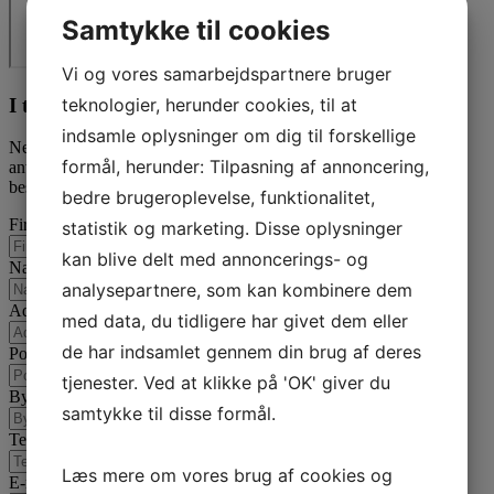
Samtykke til cookies
Vi og vores samarbejdspartnere bruger
teknologier, herunder cookies, til at
I tvivl? Kontakt os i dag
indsamle oplysninger om dig til forskellige
Nedenfor kan du kontakte os. Den følgende kontaktformular kan
formål, herunder: Tilpasning af annoncering,
anvendes til alle spørgsmål som du ikke har fået svar på her. Vi
bestræber os på at besvare alle henvendelser indenfor 24 timer.
bedre brugeroplevelse, funktionalitet,
Firmanavn
statistik og marketing. Disse oplysninger
kan blive delt med annoncerings- og
Navn
analysepartnere, som kan kombinere dem
Adresse
med data, du tidligere har givet dem eller
de har indsamlet gennem din brug af deres
Postnummer
tjenester. Ved at klikke på 'OK' giver du
By
samtykke til disse formål.
Telefon
Læs mere om vores brug af cookies og
E-mail
*