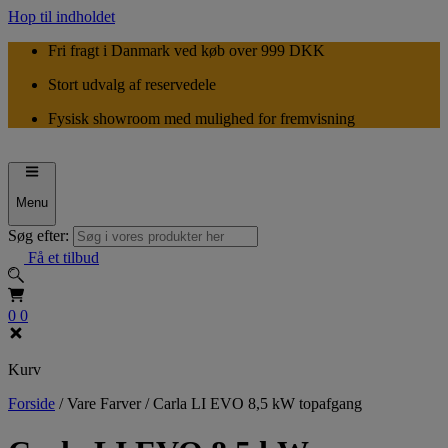
Hop til indholdet
Fri fragt i Danmark ved køb over 999 DKK
Stort udvalg af reservedele
Fysisk showroom med mulighed for fremvisning
Menu
Søg efter:
Få et tilbud
0
0
Kurv
Forside
/
Vare Farver
/
Carla LI EVO 8,5 kW topafgang