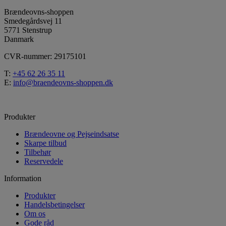
Brændeovns-shoppen
Smedegårdsvej 11
5771 Stenstrup
Danmark
CVR-nummer: 29175101
T:
+45 62 26 35 11
E:
info@braendeovns-shoppen.dk
Produkter
Brændeovne og Pejseindsatse
Skarpe tilbud
Tilbehør
Reservedele
Information
Produkter
Handelsbetingelser
Om os
Gode råd