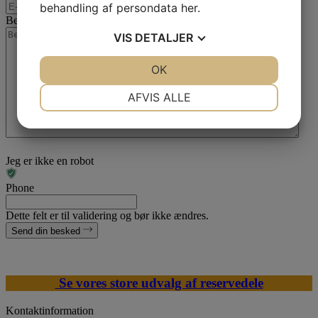
behandling af persondata
her
.
Besked
*
VIS
DETALJER
JA
NEJ
OK
JA
NEJ
NØDVENDIGE
PRÆFERENCER
AFVIS ALLE
JA
NEJ
JA
NEJ
MARKETING
STATISTIK
Jeg er ikke en robot
Phone
Dette felt er til validering og bør ikke ændres.
Send din besked
Se vores store udvalg af reservedele
Kontaktinformation