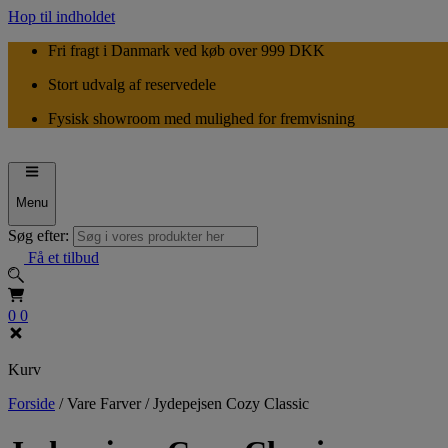
Hop til indholdet
Fri fragt i Danmark ved køb over 999 DKK
Stort udvalg af reservedele
Fysisk showroom med mulighed for fremvisning
Menu
Søg efter:
Få et tilbud
0
0
Kurv
Forside
/
Vare Farver
/
Jydepejsen Cozy Classic