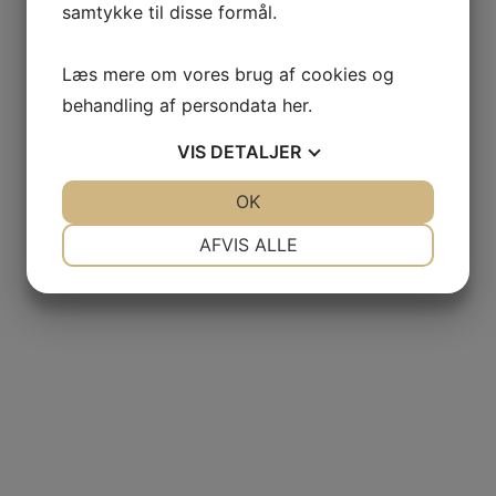
samtykke til disse formål.
Læs mere om vores brug af cookies og
behandling af persondata
her
.
VIS
DETALJER
JA
NEJ
OK
JA
NEJ
NØDVENDIGE
PRÆFERENCER
AFVIS ALLE
JA
NEJ
JA
NEJ
MARKETING
STATISTIK