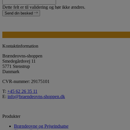
Dette felt er til validering og bør ikke ændres.
Send din besked
Kontaktinformation
Brændeovns-shoppen
Smedegårdsvej 11
5771 Stenstrup
Danmark
CVR-nummer: 29175101
T:
+45 62 26 35 11
E:
info@braendeovns-shoppen.dk
Produkter
Brændeovne og Pejseindsatse