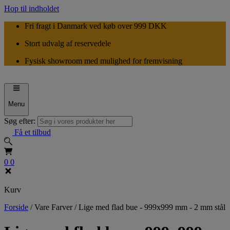
Hop til indholdet
Fri fragt i Danmark ved køb over 999 DKK
Stort udvalg af reservedele
Fysisk showroom med mulighed for fremvisning
Menu
Søg efter:
Få et tilbud
0
0
Kurv
Forside
/
Vare Farver
/
Lige med flad bue - 999x999 mm - 2 mm stål