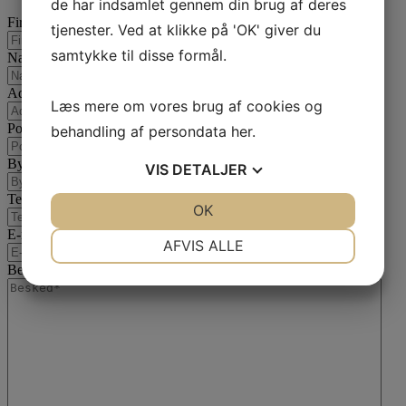
de har indsamlet gennem din brug af deres
Firmanavn
tjenester. Ved at klikke på 'OK' giver du
samtykke til disse formål.
Navn
Adresse
Læs mere om vores brug af cookies og
Postnummer
behandling af persondata
her
.
By
VIS
DETALJER
Telefon
JA
NEJ
OK
JA
NEJ
E-mail
*
NØDVENDIGE
PRÆFERENCER
AFVIS ALLE
Besked
*
JA
NEJ
JA
NEJ
MARKETING
STATISTIK