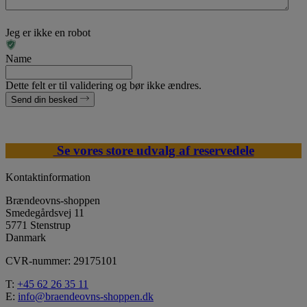
Jeg er ikke en robot
Name
Dette felt er til validering og bør ikke ændres.
Send din besked
Se vores store udvalg af reservedele
Kontaktinformation
Brændeovns-shoppen
Smedegårdsvej 11
5771 Stenstrup
Danmark
CVR-nummer: 29175101
T:
+45 62 26 35 11
E:
info@braendeovns-shoppen.dk