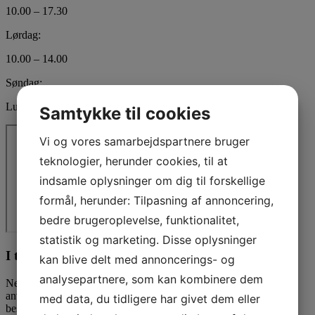
10.00 – 17.30
Lørdag:
10.00 – 14.00
Søndag:
Lukket
Samtykke til cookies
Vi og vores samarbejdspartnere bruger
teknologier, herunder cookies, til at
indsamle oplysninger om dig til forskellige
formål, herunder: Tilpasning af annoncering,
bedre brugeroplevelse, funktionalitet,
statistik og marketing. Disse oplysninger
I tvivl? Kontakt os i dag
kan blive delt med annoncerings- og
analysepartnere, som kan kombinere dem
Nedenfor kan du kontakte os. Den følgende kontaktformular kan
anvendes til alle spørgsmål som du ikke har fået svar på her. Vi
med data, du tidligere har givet dem eller
bestræber os på at besvare alle henvendelser indenfor 24 timer.