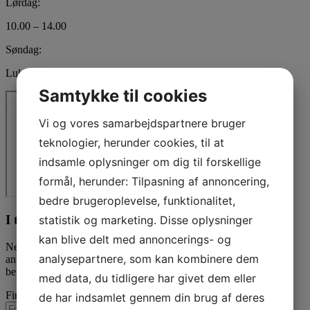
Lørdag:
10.00 – 14.00
Søndag:
Lukket
Samtykke til cookies
Vi og vores samarbejdspartnere bruger
teknologier, herunder cookies, til at
indsamle oplysninger om dig til forskellige
formål, herunder: Tilpasning af annoncering,
bedre brugeroplevelse, funktionalitet,
I tvivl? Kontakt os i dag
statistik og marketing. Disse oplysninger
kan blive delt med annoncerings- og
Nedenfor kan du kontakte os. Den følgende kontaktformular kan
analysepartnere, som kan kombinere dem
anvendes til alle spørgsmål som du ikke har fået svar på her. Vi
bestræber os på at besvare alle henvendelser indenfor 24 timer.
med data, du tidligere har givet dem eller
Firmanavn
de har indsamlet gennem din brug af deres