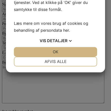
tjenester. Ved at klikke på 'OK' giver du
Navn
samtykke til disse formål.
Adresse
Læs mere om vores brug af cookies og
Postnummer
behandling af persondata
her
.
By
VIS
DETALJER
Telefon
JA
NEJ
OK
JA
NEJ
E-mail
*
NØDVENDIGE
PRÆFERENCER
AFVIS ALLE
Besked
*
JA
NEJ
JA
NEJ
MARKETING
STATISTIK