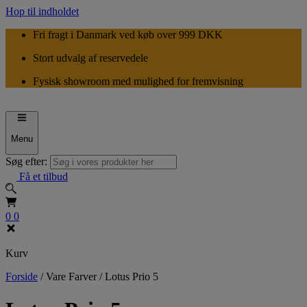
Hop til indholdet
Fri fragt i Danmark ved køb over 999 DKK
Stort udvalg af reservedele
Fysisk showroom med mulighed for fremvisning
Menu
Søg efter:
Få et tilbud
0
0
Kurv
Forside
/
Vare Farver
/
Lotus Prio 5