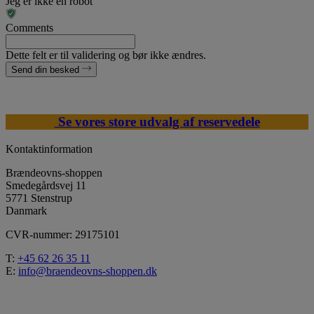
Jeg er ikke en robot
Comments
Dette felt er til validering og bør ikke ændres.
Send din besked
Se vores store udvalg af reservedele
Kontaktinformation
Brændeovns-shoppen
Smedegårdsvej 11
5771 Stenstrup
Danmark
CVR-nummer: 29175101
T:
+45 62 26 35 11
E:
info@braendeovns-shoppen.dk