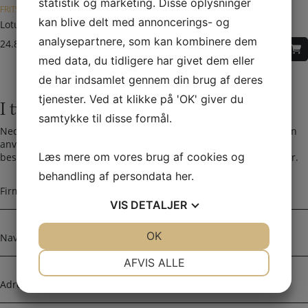
statistik og marketing. Disse oplysninger
FRITSTÅENDE BRÆNDEOVN
kan blive delt med annoncerings- og
Lotus Prio 6
analysepartnere, som kan kombinere dem
24.849,00
DKK
med data, du tidligere har givet dem eller
de har indsamlet gennem din brug af deres
tjenester. Ved at klikke på 'OK' giver du
I tvivl? Kontakt os i dag
samtykke til disse formål.
Nedenfor kan du kontakte os. Den følgende kontaktformular kan
anvendes til alle spørgsmål som du ikke har fået svar på her. Vi
Læs mere om vores brug af cookies og
bestræber os på at besvare alle henvendelser indenfor 24 timer.
behandling af persondata
her
.
F
i
VIS
DETALJER
r
m
N
JA
NEJ
OK
JA
NEJ
a
a
n
v
NØDVENDIGE
PRÆFERENCER
AFVIS ALLE
a
n
A
JA
NEJ
JA
NEJ
v
d
n
r
MARKETING
STATISTIK