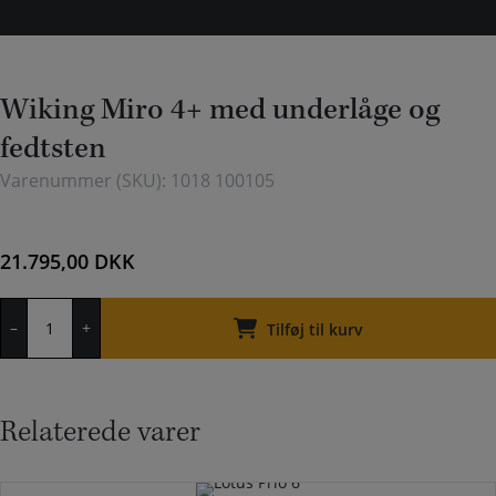
Wiking Miro 4+ med underlåge og
fedtsten
Varenummer (SKU):
1018 100105
21.795,00
DKK
Wiking
–
+
Miro
Tilføj til kurv
4+
med
underlåge
og
Relaterede varer
fedtsten
antal