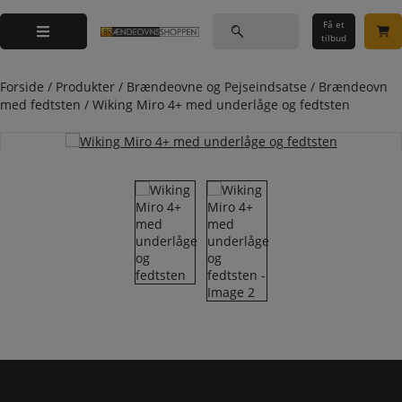
Hop
Søg
til
Få et
efter:
tilbud
indholdet
Forside
/
Produkter
/
Brændeovne og Pejseindsatse
/
Brændeovn
med fedtsten
/
Wiking Miro 4+ med underlåge og fedtsten