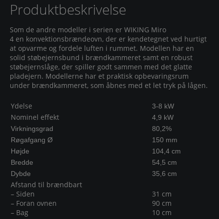
Produktbeskrivelse
Som de andre modeller i serien er WIKING Miro
4 en konvektionsbrændeovn, der er kendetegnet ved hurtigt
at opvarme og fordele luften i rummet. Modellen har en
solid støbejernsbund i brændkammeret samt en robust
støbejernslåge, der spiller godt sammen med det glatte
pladejern. Modellerne har et praktisk opbevaringsrum
under brændkammeret, som åbnes med et let tryk på lågen.
Ydelse
3-8 kW
Nominel effekt
4,9 kW
Virkningsgrad
80,2%
Røgafgang Ø
150 mm
Højde
104,4 cm
Bredde
54,5 cm
Dybde
35,6 cm
Afstand til brændbart
– Siden
31 cm
– Foran ovnen
90 cm
– Bag
10 cm