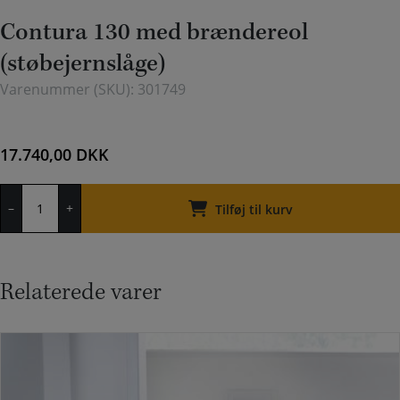
Contura 130 med brændereol
(støbejernslåge)
Varenummer (SKU):
301749
17.740,00
DKK
Contura
–
+
130
Tilføj til kurv
med
brændereol
(støbejernslåge)
antal
Relaterede varer