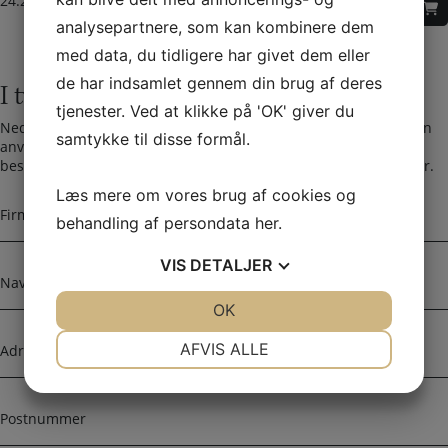
24.240,00
DKK
–
22.740,00
DKK
analysepartnere, som kan kombinere dem
med data, du tidligere har givet dem eller
de har indsamlet gennem din brug af deres
I tvivl? Kontakt os i dag
tjenester. Ved at klikke på 'OK' giver du
Nedenfor kan du kontakte os. Den følgende kontaktformular kan
samtykke til disse formål.
anvendes til alle spørgsmål som du ikke har fået svar på her. Vi
bestræber os på at besvare alle henvendelser indenfor 24 timer.
Læs mere om vores brug af cookies og
F
i
behandling af persondata
her
.
r
m
VIS
DETALJER
N
a
a
n
JA
NEJ
OK
JA
NEJ
v
a
n
A
NØDVENDIGE
PRÆFERENCER
AFVIS ALLE
v
d
n
r
JA
NEJ
JA
NEJ
e
P
MARKETING
STATISTIK
s
o
s
s