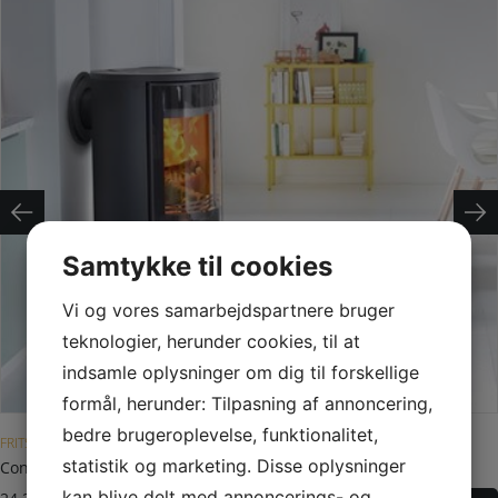
Samtykke til cookies
Vi og vores samarbejdspartnere bruger
teknologier, herunder cookies, til at
indsamle oplysninger om dig til forskellige
formål, herunder: Tilpasning af annoncering,
Dette vare har flere varianter. Mulighederne kan vælges på varesiden
bedre brugeroplevelse, funktionalitet,
FRITSTÅENDE BRÆNDEOVN
statistik og marketing. Disse oplysninger
Contura 510 Style med glaslåge
kan blive delt med annoncerings- og