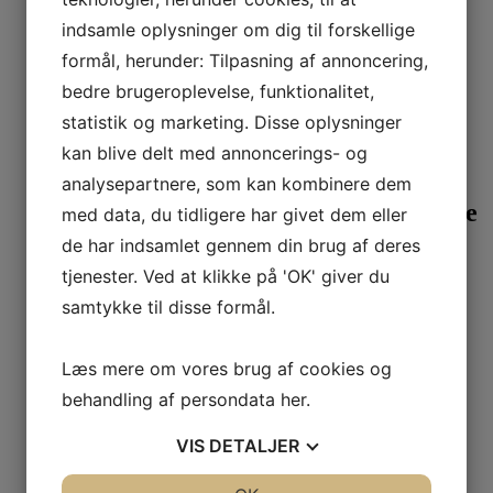
Brændeovn med fedtsten
indsamle oplysninger om dig til forskellige
Lotus Prio 6 – med fedtstenssider
formål, herunder: Tilpasning af annoncering,
bedre brugeroplevelse, funktionalitet,
30.259,00
DKK
statistik og marketing. Disse oplysninger
Læs mere
kan blive delt med annoncerings- og
Fritstående brændeovn
analysepartnere, som kan kombinere dem
HWAM 3630m sideglas/moderne låge
med data, du tidligere har givet dem eller
de har indsamlet gennem din brug af deres
29.695,00
DKK
tjenester. Ved at klikke på 'OK' giver du
Læs mere
samtykke til disse formål.
Wiking Miro
WIKING Miro 3+ med underlåge
Læs mere om vores brug af cookies og
behandling af persondata
her
.
15.395,00
DKK
Læs mere
Dette vare har flere varianter.
VIS
DETALJER
Mulighederne kan vælges på varesiden
Fritstående brændeovn