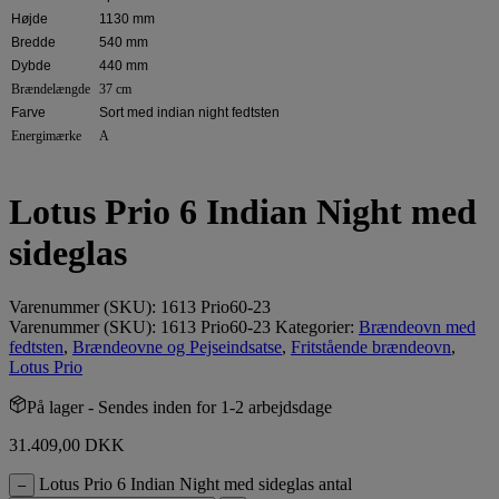
Højde
1130 mm
Bredde
540 mm
Dybde
440 mm
Brændelængde
37 cm
Farve
Sort med indian night fedtsten
Energimærke
A
Lotus Prio 6 Indian Night med
sideglas
Varenummer (SKU):
1613 Prio60-23
Varenummer (SKU):
1613 Prio60-23
Kategorier:
Brændeovn med
fedtsten
,
Brændeovne og Pejseindsatse
,
Fritstående brændeovn
,
Lotus Prio
På lager
- Sendes inden for 1-2 arbejdsdage
31.409,00
DKK
Lotus Prio 6 Indian Night med sideglas antal
–