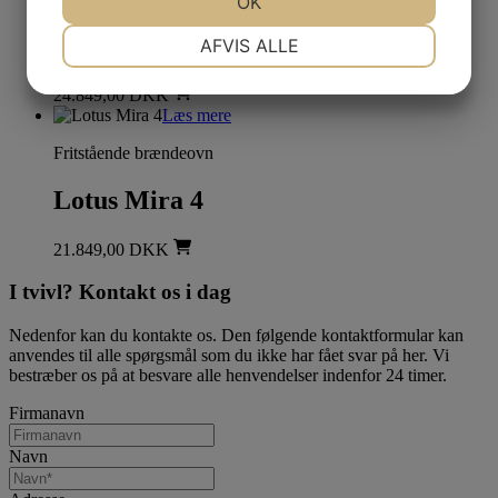
JA
NEJ
OK
JA
NEJ
NØDVENDIGE
PRÆFERENCER
Lotus Prio 6
AFVIS ALLE
JA
NEJ
JA
NEJ
24.849,00
DKK
MARKETING
STATISTIK
Læs mere
Fritstående brændeovn
Lotus Mira 4
21.849,00
DKK
I tvivl? Kontakt os i dag
Nedenfor kan du kontakte os. Den følgende kontaktformular kan
anvendes til alle spørgsmål som du ikke har fået svar på her. Vi
bestræber os på at besvare alle henvendelser indenfor 24 timer.
Firmanavn
Navn