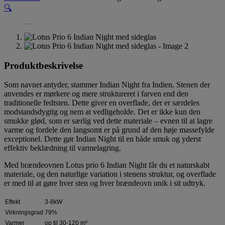
🔍
Produktbeskrivelse
Som navnet antyder, stammer Indian Night fra Indien. Stenen der
anvendes er mørkere og mere struktureret i farven end den
traditionelle fedtsten. Dette giver en overflade, der er særdeles
modstandsdygtig og nem at vedligeholde. Det er ikke kun den
smukke glød, som er særlig ved dette materiale – evnen til at lagre
varme og fordele den langsomt er på grund af den høje massefylde
exceptionel. Dette gør Indian Night til en både smuk og yderst
effektiv beklædning til varmelagring.
Med brændeovnen Lotus prio 6 Indian Night får du et naturskabt
materiale, og den naturlige variation i stenens struktur, og overflade
er med til at gøre hver sten og hver brændeovn unik i sit udtryk.
Effekt
3-8kW
Virkningsgrad
79%
Varmer
op til 30-120 m²