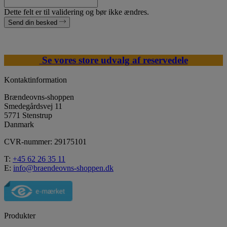
Dette felt er til validering og bør ikke ændres.
Send din besked
Se vores store udvalg af reservedele
Kontaktinformation
Brændeovns-shoppen
Smedegårdsvej 11
5771 Stenstrup
Danmark
CVR-nummer: 29175101
T:
+45 62 26 35 11
E:
info@braendeovns-shoppen.dk
Produkter