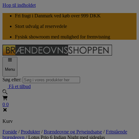
Hop til indholdet
Fri fragt i Danmark ved køb over 999 DKK
Stort udvalg af reservedele
Fysisk showroom med mulighed for fremvisning
Menu
Søg efter:
Få et tilbud
0
0
Kurv
Forside
/
Produkter
/
Brændeovne og Pejseindsatse
/
Fritstående
brændeovn
/
Lotus Prio 6 Indian Night med sideglas