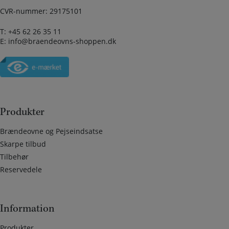
CVR-nummer: 29175101
T:
+45 62 26 35 11
E:
info@braendeovns-shoppen.dk
Produkter
Brændeovne og Pejseindsatse
Skarpe tilbud
Tilbehør
Reservedele
Information
Produkter