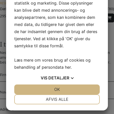
statistik og marketing. Disse oplysninger
RESERVEDELE TIL TERMATECH
Dækplade til toprist støbejern (TT21+TT23+TT30+ TT44+TT55+TT80)
kan blive delt med annoncerings- og
295,00
DKK
analysepartnere, som kan kombinere dem
med data, du tidligere har givet dem eller
de har indsamlet gennem din brug af deres
tjenester. Ved at klikke på 'OK' giver du
I tvivl? Kontakt os i dag
samtykke til disse formål.
Nedenfor kan du kontakte os. Den følgende kontaktformular kan
anvendes til alle spørgsmål som du ikke har fået svar på her. Vi
Læs mere om vores brug af cookies og
bestræber os på at besvare alle henvendelser indenfor 24 timer.
behandling af persondata
her
.
F
i
VIS
DETALJER
r
m
N
JA
NEJ
OK
JA
NEJ
a
a
NØDVENDIGE
PRÆFERENCER
n
v
AFVIS ALLE
a
n
A
JA
NEJ
JA
NEJ
v
d