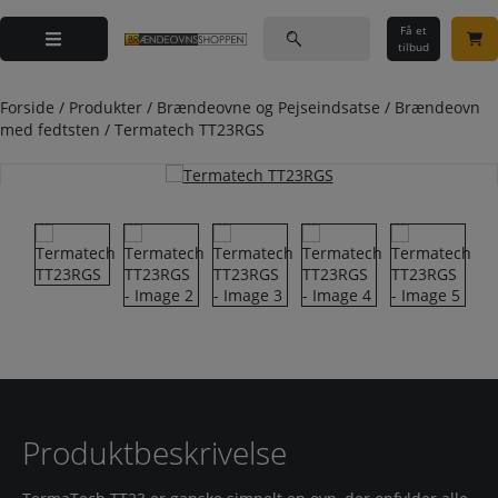
Hop
Søg
til
Få et
efter:
tilbud
indholdet
Forside
/
Produkter
/
Brændeovne og Pejseindsatse
/
Brændeovn
med fedtsten
/
Termatech TT23RGS
Produktbeskrivelse