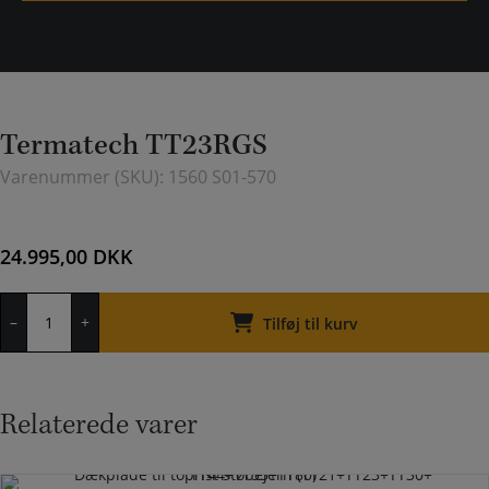
Termatech TT23RGS
Varenummer (SKU):
1560 S01-570
24.995,00
DKK
Termatech
–
+
TT23RGS
Tilføj til kurv
antal
Relaterede varer