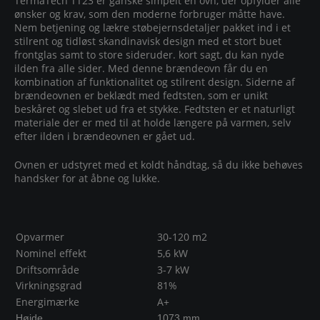
TermaTech TT23 er ganske simpelt en ovn, der opfylder alle
ønsker og krav, som den moderne forbruger måtte have.
Nem betjening og lækre støbejernsdetaljer pakket ind i et
stilrent og tidløst skandinavisk design med et stort buet
frontglas samt to store sideruder. kort sagt, du kan nyde
ilden fra alle sider. Med denne brændeovn får du en
kombination af funktionalitet og stilrent design. Siderne af
brændeovnen er beklædt med fedtsten, som er unikt
beskåret og slebet ud fra et stykke. Fedtsten er et naturligt
materiale der er med til at holde længere på varmen, selv
efter ilden i brændeovnen er gået ud.
Ovnen er udstyret med et koldt håndtag, så du ikke behøves
handsker for at åbne og lukke.
Opvarmer
30-120 m2
Nominel effekt
5,6 kW
Driftsområde
3-7 kW
Virkningsgrad
81%
Energimærke
A+
Højde
1073 mm