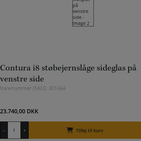
Contura i8 støbejernslåge sideglas på
venstre side
Varenummer (SKU):
301664
23.740,00
DKK
Contura
–
+
i8
Tilføj til kurv
støbejernslåge