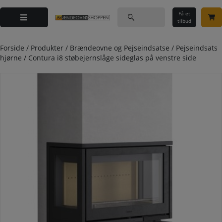
Hop
Søg
til
Få et
efter:
tilbud
indholdet
Forside
/
Produkter
/
Brændeovne og Pejseindsatse
/
Pejseindsats
hjørne
/
Contura i8 støbejernslåge sideglas på venstre side