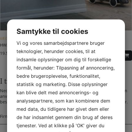
Samtykke til cookies
VÆGHÆNGT BRÆNDEOVN
Vi og vores samarbejdspartnere bruger
HWAM 2610c – klassisk låge – vægbeslag
teknologier, herunder cookies, til at
19.595,00
DKK
indsamle oplysninger om dig til forskellige
formål, herunder: Tilpasning af annoncering,
bedre brugeroplevelse, funktionalitet,
I tvivl? Kontakt os i dag
statistik og marketing. Disse oplysninger
Nedenfor kan du kontakte os. Den følgende kontaktformular kan
kan blive delt med annoncerings- og
anvendes til alle spørgsmål som du ikke har fået svar på her. Vi
analysepartnere, som kan kombinere dem
bestræber os på at besvare alle henvendelser indenfor 24 timer.
med data, du tidligere har givet dem eller
F
de har indsamlet gennem din brug af deres
i
r
tjenester. Ved at klikke på 'OK' giver du
m
N