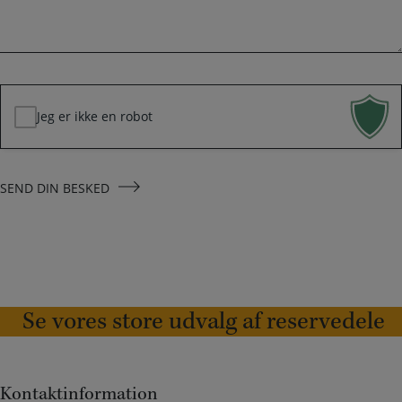
l
s
k
*
e
d
*
Jeg er ikke en robot
SEND DIN BESKED
Se vores store udvalg af reservedele
Kontaktinformation