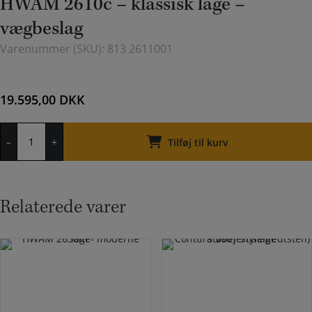
HWAM 2610c – klassisk låge –
vægbeslag
Varenummer (SKU):
813 2611001
19.595,00
DKK
HWAM
–
+
2610c
Tilføj til kurv
-
klassisk
låge
-
Relaterede varer
vægbeslag
antal