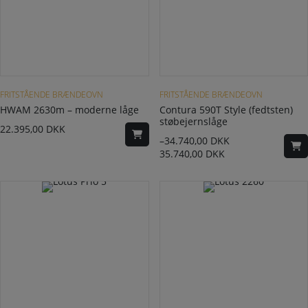
Dette vare har flere varianter. Mulighederne kan vælges på varesiden
FRITSTÅENDE BRÆNDEOVN
FRITSTÅENDE BRÆNDEOVN
HWAM 2630m – moderne låge
Contura 590T Style (fedtsten)
støbejernslåge
22.395,00
DKK
–
34.740,00
DKK
35.740,00
DKK