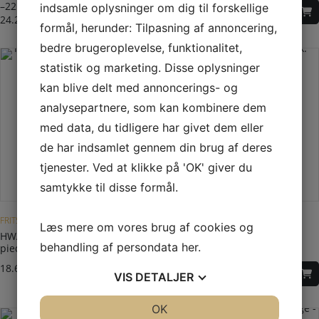
–
22.740,00
DKK
21.549,00
DKK
indsamle oplysninger om dig til forskellige
24.240,00
DKK
formål, herunder: Tilpasning af annoncering,
bedre brugeroplevelse, funktionalitet,
statistik og marketing. Disse oplysninger
kan blive delt med annoncerings- og
analysepartnere, som kan kombinere dem
med data, du tidligere har givet dem eller
de har indsamlet gennem din brug af deres
tjenester. Ved at klikke på 'OK' giver du
samtykke til disse formål.
FRITSTÅENDE BRÆNDEOVN
PEJSEINDSATS FRONT
Læs mere om vores brug af cookies og
HWAM 2620c – klassisk låge –
Lotus H570 inkl.
behandling af persondata
her
.
piedestal
standardramme sort lak.
18.645,00
DKK
20.798,00
DKK
VIS
DETALJER
JA
NEJ
OK
JA
NEJ