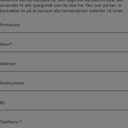
anvendes til alle spørgsmål som du ikke har fået svar på her. Vi
bestræber os på at besvare alle henvendelser indenfor 24 timer.
F
i
r
m
N
a
a
n
v
a
n
A
v
d
n
r
e
P
s
o
s
s
e
t
B
n
y
u
m
T
m
e