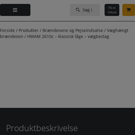
Hop
Søg
til
Få et
efter:
tilbud
indholdet
Forside
/
Produkter
/
Brændeovne og Pejseindsatse
/
Væghængt
brændeovn
/
HWAM 2610c – klassisk låge – vægbeslag
Produktbeskrivelse