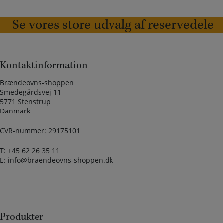
Se vores store udvalg af reservedele
Kontaktinformation
Brændeovns-shoppen
Smedegårdsvej 11
5771 Stenstrup
Danmark
CVR-nummer: 29175101
T:
+45 62 26 35 11
E:
info@braendeovns-shoppen.dk
Produkter