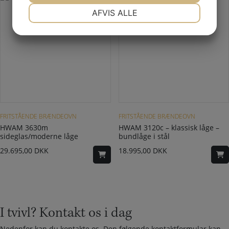
NØDVENDIGE
PRÆFERENCER
AFVIS ALLE
JA
NEJ
JA
NEJ
MARKETING
STATISTIK
Dette vare har flere varianter. Mulighederne kan vælges på varesiden
FRITSTÅENDE BRÆNDEOVN
FRITSTÅENDE BRÆNDEOVN
HWAM 3630m
HWAM 3120c – klassisk låge –
sideglas/moderne låge
bundlåge i stål
29.695,00
DKK
18.995,00
DKK
I tvivl? Kontakt os i dag
Nedenfor kan du kontakte os. Den følgende kontaktformular kan