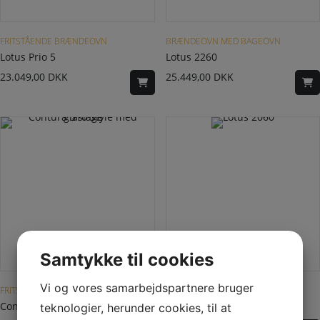
Dette vare har flere varianter. Mulighederne kan vælges på varesiden
Dette vare har flere varianter. Mulighederne kan vælges på varesiden
FRITSTÅENDE BRÆNDEOVN
BRÆNDEOVN MED BAGEOVN
Lotus Prio 5
Lotus 2260
23.049,00
DKK
25.449,00
DKK
Samtykke til cookies
Dette vare har flere varianter. Mulighederne kan vælges på varesiden
Dette vare har flere varianter. Mulighederne kan vælges på varesiden
Vi og vores samarbejdspartnere bruger
FRITSTÅENDE BRÆNDEOVN
LOTUS 2000-SERIEN
Contura 510 Style med glaslåge
Lotus 2060
teknologier, herunder cookies, til at