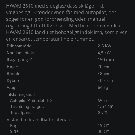
HWAM 2610 med sideglas/klassisk låge inkl.
vægbeslag. Brændeovnen fås med autopilot, der
søger for en god forbrænding uden manuel
regulering til lufttilførelsen. Med brændeovnen fra
HWAM 2610 får du et behageligt indeklima, som giver
en ensartet temperatur i hele rummet.
Driftsområde
2-6 kW
4,5 kW
Nominel effekt
Røgafgang Ø
150 mm
Højde
70 cm
Bredde
43 cm
Dybde
40,4 cm
Vægt
64 kg
Tilslutningsmål:
65 cm
– Autopilot/Autopilot IHS
1/67 cm
– Tilslutning fra gulv
8 cm
– Top afgang
Afstand til brændbart materiale:
19 cm
– Bag
– Side
36 cm