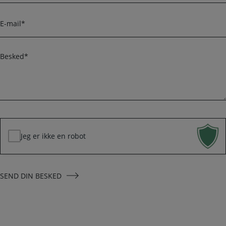
e
l
r
e
E
f
-
o
m
n
a
B
i
e
l
s
k
*
e
d
*
Jeg er ikke en robot
SEND DIN BESKED