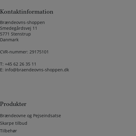
Kontaktinformation
Brændeovns-shoppen
Smedegårdsvej 11
5771 Stenstrup
Danmark
CVR-nummer: 29175101
T:
+45 62 26 35 11
E:
info@braendeovns-shoppen.dk
Produkter
Brændeovne og Pejseindsatse
Skarpe tilbud
Tilbehør