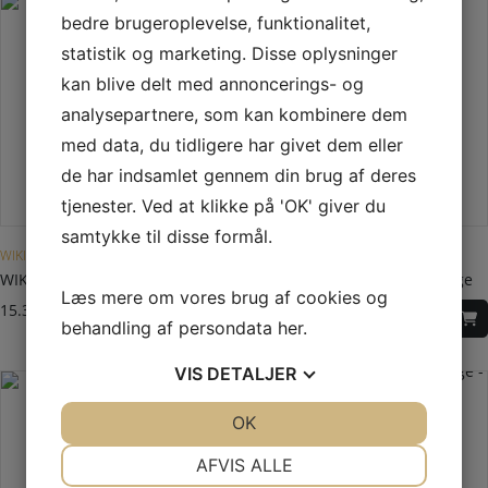
bedre brugeroplevelse, funktionalitet,
statistik og marketing. Disse oplysninger
kan blive delt med annoncerings- og
analysepartnere, som kan kombinere dem
med data, du tidligere har givet dem eller
de har indsamlet gennem din brug af deres
tjenester. Ved at klikke på 'OK' giver du
samtykke til disse formål.
WIKING MIRO
FRITSTÅENDE BRÆNDEOVN
WIKING Miro 3+ med underlåge
HWAM 2630m – moderne låge
Læs mere om vores brug af cookies og
15.395,00
DKK
22.395,00
DKK
behandling af persondata
her
.
VIS
DETALJER
JA
NEJ
OK
JA
NEJ
NØDVENDIGE
PRÆFERENCER
AFVIS ALLE