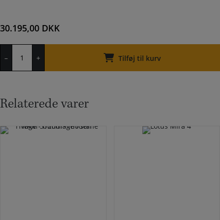
30.195,00
DKK
Jøtul
–
+
F
Tilføj til kurv
371v2
Advance
med
støbejernssokkel
Relaterede varer
antal