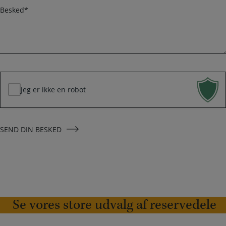
n
a
B
i
e
l
s
k
*
e
d
*
Jeg er ikke en robot
SEND DIN BESKED
Se vores store udvalg af reservedele