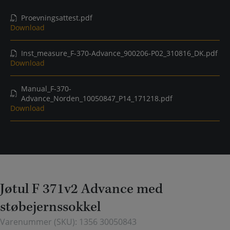
Proevningsattest.pdf
Download
Inst_measure_F-370-Advance_900206-P02_310816_DK.pdf
Download
Manual_F-370-
Advance_Norden_10050847_P14_171218.pdf
Download
Jøtul F 371v2 Advance med
støbejernssokkel
Varenummer (SKU):
1356 30050843