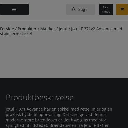
Hop
Søg
til
Få et
efter:
tilbud
indholdet
Forside
/
Produkter
/
Mærker
/
Jøtul
/
Jøtul F 371v2 Advance med
støbejernssokkel
Produktbeskrivelse
Jøtul F 371 Advance har en sokkel med rette linjer og en
praktisk hylde til opbevaring. Det særlige ved denne
moderne store brændeovn er det høje glas med stor
synlighed til ildstedet. Brændeovnen fra Jøtul F 371 er