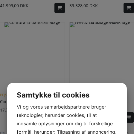
41.999,00
DKK
39.328,00
DKK
Dette vare har flere varianter. Mulighederne kan vælges på varesiden
Dette vare har flere varianter. Mulighederne kan vælges på varesiden
Samtykke til cookies
PEJSEINDSATS FRONT
FRITSTÅENDE BRÆNDEOVN
Contura i5 panoramalåge
HWAM 3120c – klassisk låge –
bundlåge i stål
Vi og vores samarbejdspartnere bruger
17.740,00
DKK
18.995,00
DKK
teknologier, herunder cookies, til at
indsamle oplysninger om dig til forskellige
formål, herunder: Tilpasning af annoncering,