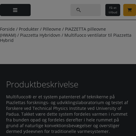
Hop
Søg
til
Få et
efter:
tilbud
indholdet
Forside
/
Produkter
/
Pilleovne
/
PIAZZETTA pilleovne
(HWAM)
/
Piazzetta Hybridovn
/
Multifuoco ventilator til Piazzetta
Hybrid
Produktbeskrivelse
Multifuoco® er et system patenteret af teknikerne på
Piazlettas forsknings- og udviklingslaboratorium og testet af
forskere ved Technical Physics Institute ved University of
Padua. Takket være dette system fordeles varmen i rummet
fra bunden opad og fordeles derefter i hele rummet på
grund af naturlige konvektionsbevægelser og overstiger
dermed ydeevnen for traditionelle varmesystemer.