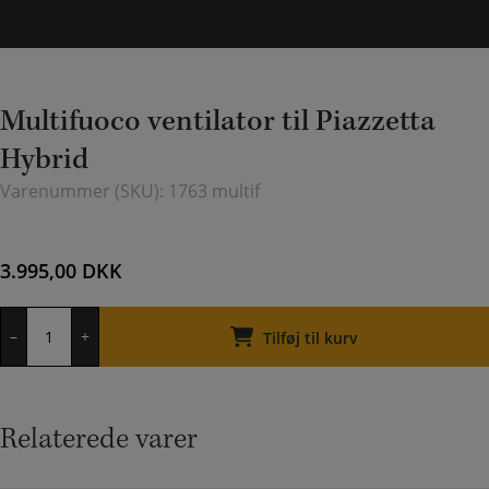
Multifuoco ventilator til Piazzetta
Hybrid
Varenummer (SKU):
1763 multif
3.995,00
DKK
Multifuoco
–
+
ventilator
Tilføj til kurv
til
Piazzetta
Hybrid
antal
Relaterede varer