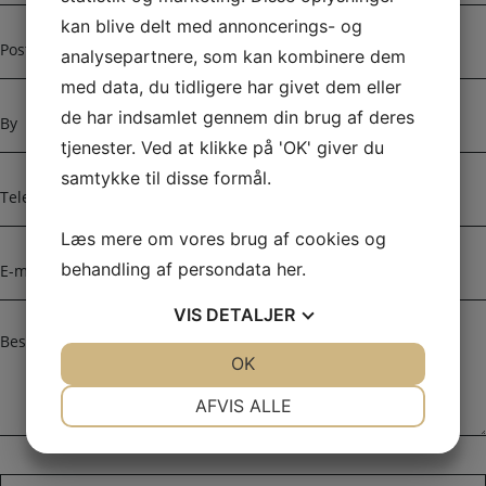
n
r
kan blive delt med annoncerings- og
e
P
s
o
analysepartnere, som kan kombinere dem
s
s
med data, du tidligere har givet dem eller
e
t
B
de har indsamlet gennem din brug af deres
n
y
tjenester. Ved at klikke på 'OK' giver du
u
m
samtykke til disse formål.
T
m
e
e
l
Læs mere om vores brug af cookies og
r
e
E
behandling af persondata
her
.
f
-
o
m
VIS
DETALJER
n
a
B
i
e
JA
NEJ
OK
JA
NEJ
l
s
NØDVENDIGE
PRÆFERENCER
k
*
AFVIS ALLE
e
JA
NEJ
JA
NEJ
d
*
MARKETING
STATISTIK