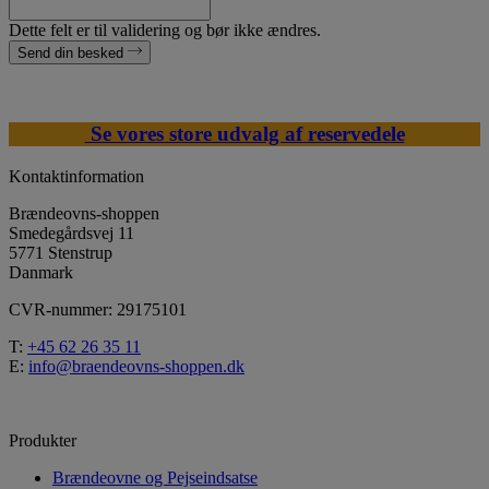
Dette felt er til validering og bør ikke ændres.
Send din besked
Se vores store udvalg af reservedele
Kontaktinformation
Brændeovns-shoppen
Smedegårdsvej 11
5771 Stenstrup
Danmark
CVR-nummer: 29175101
T:
+45 62 26 35 11
E:
info@braendeovns-shoppen.dk
Produkter
Brændeovne og Pejseindsatse