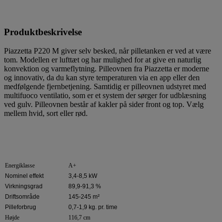
Produktbeskrivelse
Piazzetta P220 M giver selv besked, når pilletanken er ved at være
tom. Modellen er lufttæt og har mulighed for at give en naturlig
konvektion og varmeflytning. Pilleovnen fra Piazzetta er moderne
og innovativ, da du kan styre temperaturen via en app eller den
medfølgende fjernbetjening. Samtidig er pilleovnen udstyret med
multifuoco ventilatio, som er et system der sørger for udblæsning
ved gulv. Pilleovnen består af kakler på sider front og top. Vælg
mellem hvid, sort eller rød.
Energiklasse
A+
Nominel effekt
3,4-8,5 kW
Virkningsgrad
89,9-91,3 %
Driftsområde
145-245 m²
Pilleforbrug
0,7-1,9 kg. pr. time
Højde
116,7 cm