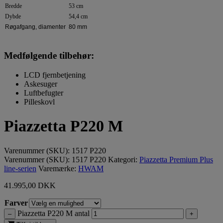
Bredde
53 cm
Dybde
54,4 cm
Røgafgang, diamenter
80 mm
Medfølgende tilbehør:
LCD fjernbetjening
Askesuger
Luftbefugter
Pilleskovl
Piazzetta P220 M
Varenummer (SKU):
1517 P220
Varenummer (SKU):
1517 P220
Kategori:
Piazzetta Premium Plus
line-serien
Varemærke:
HWAM
41.995,00
DKK
Farver
Piazzetta P220 M antal
–
+