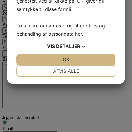
tjenester. Ved at klikke på 'OK' giver du
Adresse
samtykke til disse formål.
Postnummer
By
Læs mere om vores brug af cookies og
behandling af persondata
her
.
Telefon
VIS
DETALJER
E-mail
*
JA
NEJ
OK
JA
NEJ
Besked
*
NØDVENDIGE
PRÆFERENCER
AFVIS ALLE
JA
NEJ
JA
NEJ
MARKETING
STATISTIK
Jeg er ikke en robot
Email