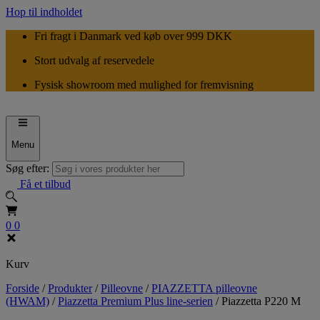
Hop til indholdet
Fri fragt i Danmark ved køb over 999 DKK
Stort udvalg af reservedele
Fysisk showroom med mulighed for fremvisning
Menu
Søg efter:
Få et tilbud
0
0
Kurv
Forside
/
Produkter
/
Pilleovne
/
PIAZZETTA pilleovne
(HWAM)
/
Piazzetta Premium Plus line-serien
/
Piazzetta P220 M