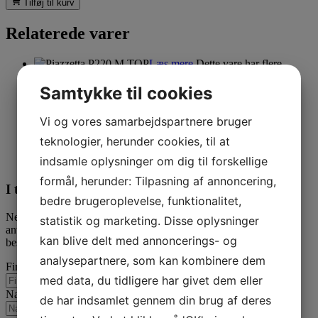
Tilføj til kurv
Relaterede varer
Læs mere
Dette vare har flere
varianter. Mulighederne kan vælges på varesiden
Samtykke til cookies
Piazzetta Premium Plus line-serien
Vi og vores samarbejdspartnere bruger
Piazzetta P220 M TOP
teknologier, herunder cookies, til at
indsamle oplysninger om dig til forskellige
42.995,00
DKK
formål, herunder: Tilpasning af annoncering,
I tvivl? Kontakt os i dag
bedre brugeroplevelse, funktionalitet,
Nedenfor kan du kontakte os. Den følgende kontaktformular kan
statistik og marketing. Disse oplysninger
anvendes til alle spørgsmål som du ikke har fået svar på her. Vi
kan blive delt med annoncerings- og
bestræber os på at besvare alle henvendelser indenfor 24 timer.
analysepartnere, som kan kombinere dem
Firmanavn
med data, du tidligere har givet dem eller
Navn
de har indsamlet gennem din brug af deres