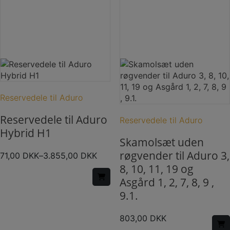
Dette
vare
har
Reservedele til Aduro
flere
varianter.
Reservedele til Aduro
Mulighederne
Reservedele til Aduro
Hybrid H1
kan
Skamolsæt uden
vælges
røgvender til Aduro 3,
på
71,00
DKK
–
3.855,00
DKK
varesiden
8, 10, 11, 19 og
Asgård 1, 2, 7, 8, 9 ,
9.1.
803,00
DKK