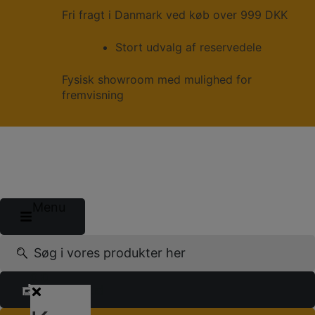
Hop
Fri fragt i Danmark ved køb over 999 DKK
til
indholdet
Stort udvalg af reservedele
Fysisk showroom med mulighed for
fremvisning
Menu
Søg
efter:
0
0
Få et tilbud