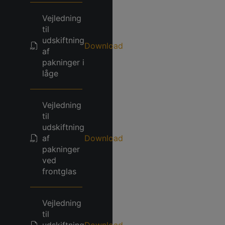
Vejledning
til
udskiftning
Download
af
pakninger i
låge
Vejledning
til
udskiftning
af
Download
pakninger
ved
frontglas
Vejledning
til
udskiftning
Download