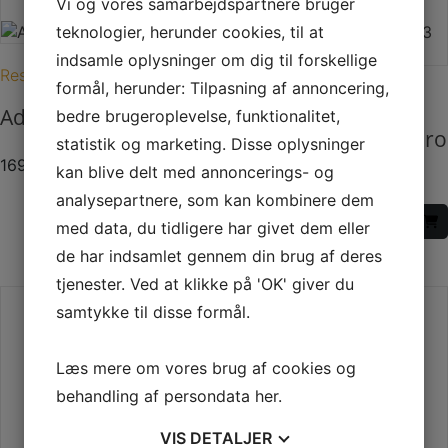
Vi og vores samarbejdspartnere bruger
teknologier, herunder cookies, til at
indsamle oplysninger om dig til forskellige
Reservedele til Aduro
formål, herunder: Tilpasning af annoncering,
Reservedele til Aduro
Aduro Hybrid tang
bedre brugeroplevelse, funktionalitet,
Lågepakning til Aduro
statistik og marketing. Disse oplysninger
3 og 8
169,00
DKK
kan blive delt med annoncerings- og
analysepartnere, som kan kombinere dem
270,00
DKK
med data, du tidligere har givet dem eller
de har indsamlet gennem din brug af deres
tjenester. Ved at klikke på 'OK' giver du
samtykke til disse formål.
Læs mere om vores brug af cookies og
behandling af persondata
her
.
VIS
DETALJER