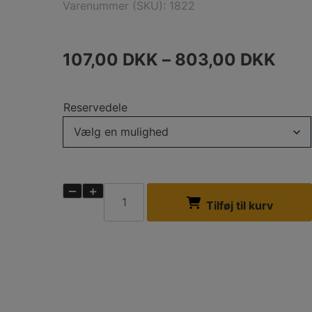
Varenummer (SKU):
1822
107,00
DKK
–
803,00
DKK
Reservedele
–
+
Reservedel
til
Tilføj til kurv
Aduro
14
antal