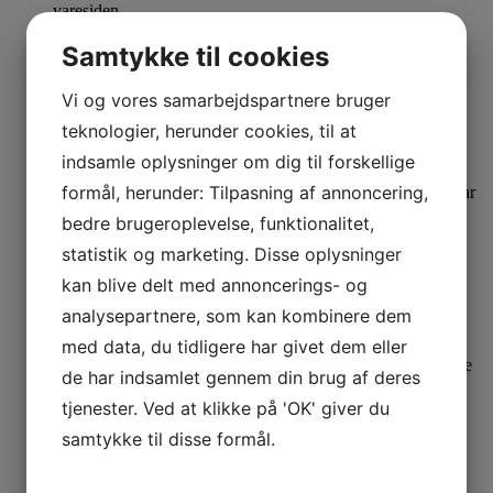
varesiden
Reservedele til Contura
Samtykke til cookies
Reservedele til Contura 810, 820
Vi og vores samarbejdspartnere bruger
Classic
teknologier, herunder cookies, til at
indsamle oplysninger om dig til forskellige
338,75
DKK
–
2.172,75
DKK
formål, herunder: Tilpasning af annoncering,
Læs mere
Dette vare har
flere varianter. Mulighederne kan vælges på varesiden
bedre brugeroplevelse, funktionalitet,
Reservedele til Contura
statistik og marketing. Disse oplysninger
kan blive delt med annoncerings- og
Reservedel til Contura 750 & 780
analysepartnere, som kan kombinere dem
med data, du tidligere har givet dem eller
338,75
DKK
–
2.786,25
DKK
Læs mere
Dette
de har indsamlet gennem din brug af deres
vare har flere varianter. Mulighederne kan vælges på
varesiden
tjenester. Ved at klikke på 'OK' giver du
samtykke til disse formål.
Reservedele til Contura
Reservedele til Contura/Handöl 30-