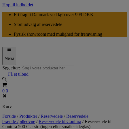
Hop til indholdet
Fri fragt i Danmark ved køb over 999 DKK
Stort udvalg af reservedele
Fysisk showroom med mulighed for fremvisning
Menu
Søg efter:
Få et tilbud
0
0
Kurv
Forside
/
Produkter
/
Reservedele
/
Reservedele
brænde-/pilleovne
/
Reservedele til Contura
/
Reservedele til
Contura 500 Classic (ingen eller smalle sideglas)