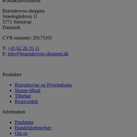
Kontaktinformation
Brændeovns-shoppen
Smedegårdsvej 11
5771 Stenstrup
Danmark
CVR-nummer: 29175101
T:
+45 62 26 35 11
E:
info@braendeovns-shoppen.dk
Produkter
Brændeovne og Pejseindsatse
Skarpe tilbud
Tilbehør
Reservedele
Information
Produkter
Handelsbetingelser
Om os