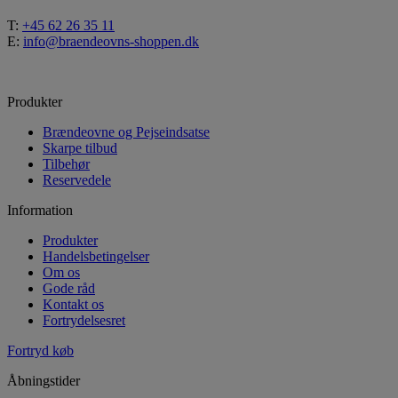
T:
+45 62 26 35 11
E:
info@braendeovns-shoppen.dk
Produkter
Brændeovne og Pejseindsatse
Skarpe tilbud
Tilbehør
Reservedele
Information
Produkter
Handelsbetingelser
Om os
Gode råd
Kontakt os
Fortrydelsesret
Fortryd køb
Åbningstider