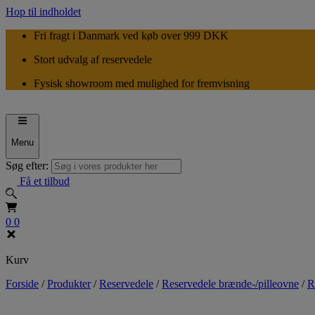
Hop til indholdet
Fri fragt i Danmark ved køb over 999 DKK
Stort udvalg af reservedele
Fysisk showroom med mulighed for fremvisning
Menu
Søg efter:
Få et tilbud
0
0
Kurv
Forside
/
Produkter
/
Reservedele
/
Reservedele brænde-/pilleovne
/
R