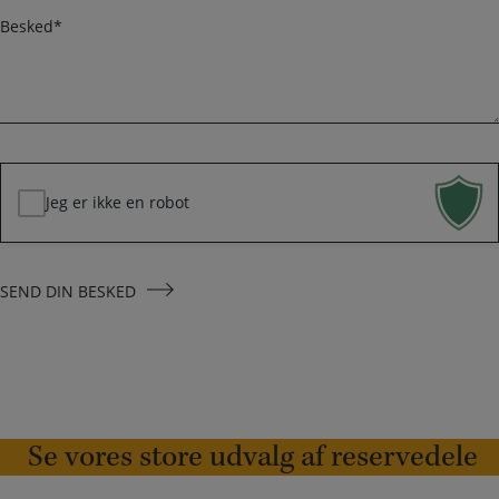
n
a
B
i
e
l
s
k
*
e
d
*
Jeg er ikke en robot
SEND DIN BESKED
Se vores store udvalg af reservedele