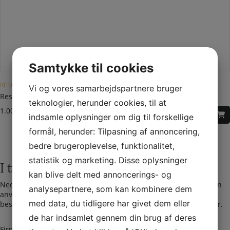
Samtykke til cookies
Dette vare har flere varianter. Mulighederne kan vælges på varesiden
RESERVEDELE TIL HWAM OVNE
Vi og vores samarbejdspartnere bruger
Reservedele til ABC 17
teknologier, herunder cookies, til at
1.000,00
DKK
–
385,00
DKK
indsamle oplysninger om dig til forskellige
formål, herunder: Tilpasning af annoncering,
bedre brugeroplevelse, funktionalitet,
statistik og marketing. Disse oplysninger
I tvivl? Kontakt os i dag
kan blive delt med annoncerings- og
Nedenfor kan du kontakte os. Den følgende kontaktformular kan
analysepartnere, som kan kombinere dem
anvendes til alle spørgsmål som du ikke har fået svar på her. Vi
med data, du tidligere har givet dem eller
bestræber os på at besvare alle henvendelser indenfor 24 timer.
de har indsamlet gennem din brug af deres
F