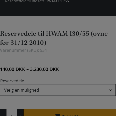
Reservedele til indsats HWAM I30/55
Reservedele til HWAM I30/55 (ovne
før 31/12 2010)
Varenummer (SKU):
534
140,00
DKK
–
3.230,00
DKK
Reservedele
Reservedele