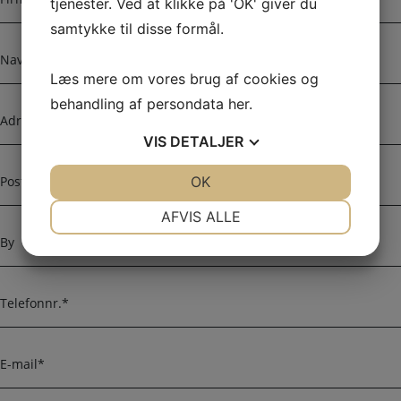
tjenester. Ved at klikke på 'OK' giver du
i
r
samtykke til disse formål.
m
N
a
a
Læs mere om vores brug af cookies og
n
v
a
behandling af persondata
her
.
n
A
v
d
VIS
DETALJER
n
r
e
P
JA
NEJ
OK
JA
NEJ
s
o
s
s
NØDVENDIGE
PRÆFERENCER
AFVIS ALLE
e
t
B
n
JA
NEJ
JA
NEJ
y
u
MARKETING
STATISTIK
m
T
m
e
e
l
r
e
E
f
-
o
m