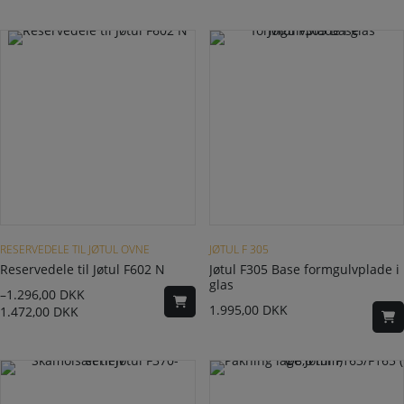
Dette vare har flere varianter. Mulighederne kan vælges på varesiden
RESERVEDELE TIL JØTUL OVNE
JØTUL F 305
Reservedele til Jøtul F602 N
Jøtul F305 Base formgulvplade i
glas
–
1.296,00
DKK
1.995,00
DKK
1.472,00
DKK