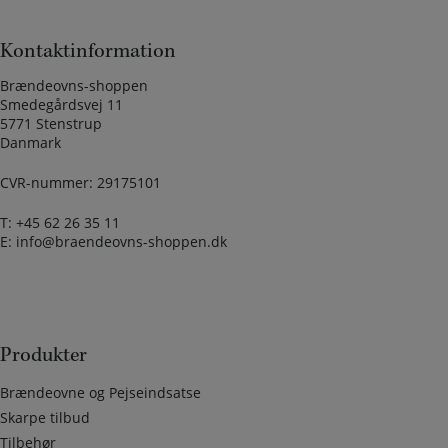
Kontaktinformation
Brændeovns-shoppen
Smedegårdsvej 11
5771 Stenstrup
Danmark
CVR-nummer: 29175101
T:
+45 62 26 35 11
E:
info@braendeovns-shoppen.dk
Produkter
Brændeovne og Pejseindsatse
Skarpe tilbud
Tilbehør