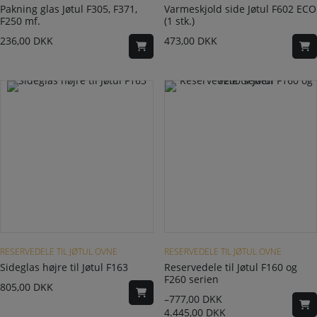
Pakning glas Jøtul F305, F371,
Varmeskjold side Jøtul F602 ECO
F250 mf.
(1 stk.)
236,00
DKK
473,00
DKK
Dette vare har flere varianter. Mulighederne kan vælges på varesiden
RESERVEDELE TIL JØTUL OVNE
RESERVEDELE TIL JØTUL OVNE
Sideglas højre til Jøtul F163
Reservedele til Jøtul F160 og
F260 serien
805,00
DKK
–
777,00
DKK
4.445,00
DKK