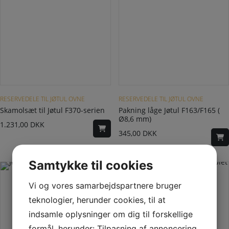
RESERVEDELE TIL JØTUL OVNE
RESERVEDELE TIL JØTUL OVNE
Skamolsæt til Jøtul F370-serien
Pakning låge Jøtul F163/F165 (
Ø8,6 mm)
1.231,00
DKK
345,00
DKK
Samtykke til cookies
Vi og vores samarbejdspartnere bruger
teknologier, herunder cookies, til at
indsamle oplysninger om dig til forskellige
formål, herunder: Tilpasning af annoncering,