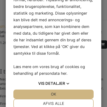
bedre brugeroplevelse, funktionalitet,
statistik og marketing. Disse oplysninger
kan blive delt med annoncerings- og
analysepartnere, som kan kombinere dem
JØTUL F 105
FRISKLUFTSTILSLUTNING
Jøtul F 105 LL askehylde i sort
Jøtul friskluftsslange komplet
med data, du tidligere har givet dem eller
lak
Ø100 mm
de har indsamlet gennem din brug af deres
1.288,00
DKK
1.851,00
DKK
tjenester. Ved at klikke på 'OK' giver du
samtykke til disse formål.
Læs mere om vores brug af cookies og
I tvivl? Kontakt os i dag
behandling af persondata
her
.
Nedenfor kan du kontakte os. Den følgende kontaktformular kan
VIS
DETALJER
anvendes til alle spørgsmål som du ikke har fået svar på her. Vi
bestræber os på at besvare alle henvendelser indenfor 24 timer.
JA
NEJ
OK
JA
NEJ
Firmanavn
NØDVENDIGE
PRÆFERENCER
AFVIS ALLE