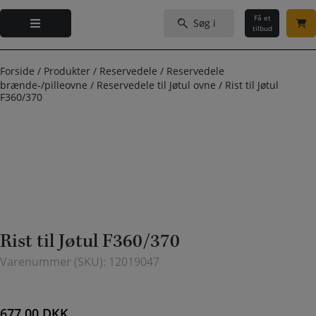
Hop
Søg
til
Få et
efter:
tilbud
indholdet
Forside
/
Produkter
/
Reservedele
/
Reservedele
brænde-/pilleovne
/
Reservedele til Jøtul ovne
/
Rist til Jøtul
F360/370
Rist til Jøtul F360/370
Varenummer (SKU):
12019047
677,00
DKK