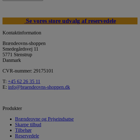
Se vores store udvalg af reservedele
Kontaktinformation
Brændeovns-shoppen
Smedegårdsvej 11
5771 Stenstrup
Danmark
CVR-nummer: 29175101
T:
+45 62 26 35 11
E:
info@braendeovns-shoppen.dk
Produkter
Brændeovne og Pejseindsatse
Skarpe tilbud
Tilbehør
Reservedele