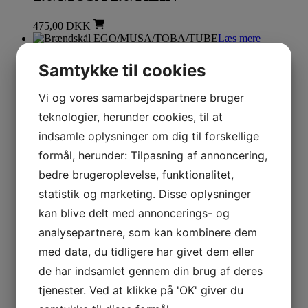
475,00
DKK
Læs mere
Reservedele til MCZ pilleovne
Samtykke til cookies
Brændskål
Vi og vores samarbejdspartnere bruger
EGO/MUSA/TOBA/TUBE
teknologier, herunder cookies, til at
indsamle oplysninger om dig til forskellige
1.032,00
DKK
Læs mere
formål, herunder: Tilpasning af annoncering,
bedre brugeroplevelse, funktionalitet,
Reservedele til MCZ pilleovne
statistik og marketing. Disse oplysninger
Brændskål (new) FACE/KAIKA
kan blive delt med annoncerings- og
analysepartnere, som kan kombinere dem
1.170,00
DKK
Læs mere
med data, du tidligere har givet dem eller
de har indsamlet gennem din brug af deres
Reservedele til MCZ pilleovne
tjenester. Ved at klikke på 'OK' giver du
Gearmotor (brushless) MAESTRO