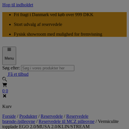
Hop til indholdet
Fri fragt i Danmark ved køb over 999 DKK
Stort udvalg af reservedele
Fysisk showroom med mulighed for fremvisning
Menu
Søg efter:
Få et tilbud
0
0
Kurv
Forside
/
Produkter
/
Reservedele
/
Reservedele
brænde-/pilleovne
/
Reservedele til MCZ pilleovne
/
Vermiculite
topplade EGO 2.0/MUSA 2.0/KLIN/STREAM