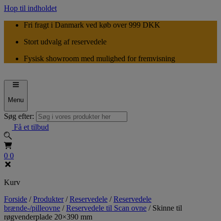
Hop til indholdet
Fri fragt i Danmark ved køb over 999 DKK
Stort udvalg af reservedele
Fysisk showroom med mulighed for fremvisning
Menu
Søg efter:
Få et tilbud
0
0
Kurv
Forside
/
Produkter
/
Reservedele
/
Reservedele
brænde-/pilleovne
/
Reservedele til Scan ovne
/
Skinne til
røgvenderplade 20×390 mm