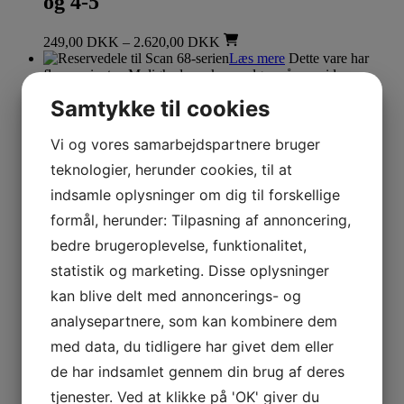
og 4-5
249,00
DKK
–
2.620,00
DKK
Læs mere
Dette vare har
flere varianter. Mulighederne kan vælges på varesiden
Samtykke til cookies
Reservedele til Scan ovne
Reservedele til Scan 68-serien
Vi og vores samarbejdspartnere bruger
teknologier, herunder cookies, til at
650,00
DKK
–
1.287,50
DKK
indsamle oplysninger om dig til forskellige
Læs mere
formål, herunder: Tilpasning af annoncering,
Reservedele til Scan ovne
bedre brugeroplevelse, funktionalitet,
Stift til røgvenderplade Scan (1 stk.)
statistik og marketing. Disse oplysninger
kan blive delt med annoncerings- og
31,00
DKK
analysepartnere, som kan kombinere dem
Læs mere
Dette vare
har flere varianter. Mulighederne kan vælges på varesiden
med data, du tidligere har givet dem eller
de har indsamlet gennem din brug af deres
Reservedele til Scan ovne
tjenester. Ved at klikke på 'OK' giver du