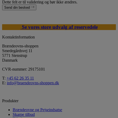
Dette felt er til validering og bør ikke ændres.
Send din besked
Se vores store udvalg af reservedele
Kontaktinformation
Brændeovns-shoppen
Smedegårdsvej 11
5771 Stenstrup
Danmark
CVR-nummer: 29175101
T:
+45 62 26 35 11
E:
info@braendeovns-shoppen.dk
Produkter
Brændeovne og Pejseindsatse
Skarpe tilbud