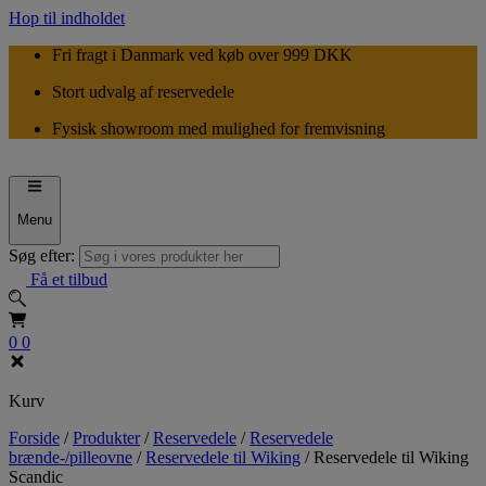
Hop til indholdet
Fri fragt i Danmark ved køb over 999 DKK
Stort udvalg af reservedele
Fysisk showroom med mulighed for fremvisning
Menu
Søg efter:
Få et tilbud
0
0
Kurv
Forside
/
Produkter
/
Reservedele
/
Reservedele
brænde-/pilleovne
/
Reservedele til Wiking
/
Reservedele til Wiking
Scandic