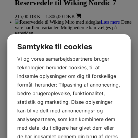
Reservedele til Wiking Nordic 7
215,00
DKK
–
1.806,00
DKK
Læs mere
Dette
vare har flere varianter. Mulighederne kan vælges på
varesiden
Reservedele til Wiking
Samtykke til cookies
Reservedele til Wiking Miro med
Vi og vores samarbejdspartnere bruger
sideglas
teknologier, herunder cookies, til at
indsamle oplysninger om dig til forskellige
140,00
DKK
–
1.430,00
DKK
formål, herunder: Tilpasning af annoncering,
Læs mere
Dette vare har
flere varianter. Mulighederne kan vælges på varesiden
bedre brugeroplevelse, funktionalitet,
Reservedele til Wiking
statistik og marketing. Disse oplysninger
kan blive delt med annoncerings- og
Reservedele til Wiking Nordic 6
analysepartnere, som kan kombinere dem
437,00
DKK
–
999,00
DKK
med data, du tidligere har givet dem eller
Læs mere
de har indsamlet gennem din brug af deres