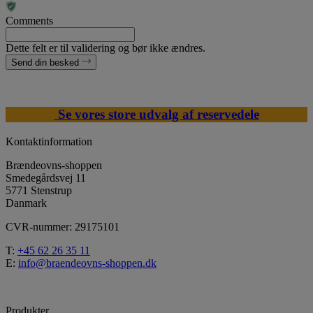
Comments
Dette felt er til validering og bør ikke ændres.
Send din besked
Se vores store udvalg af reservedele
Kontaktinformation
Brændeovns-shoppen
Smedegårdsvej 11
5771 Stenstrup
Danmark
CVR-nummer: 29175101
T:
+45 62 26 35 11
E:
info@braendeovns-shoppen.dk
Produkter