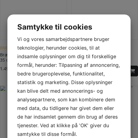
Samtykke til cookies
Vi og vores samarbejdspartnere bruger
Dette vare har flere varianter. Mulighederne kan vælges på varesiden
teknologier, herunder cookies, til at
BRÆNDEOPBEVARING
BRÆNDEOPBEVARING
Brændereol stor Ø60 cm dybde
Aduro Proline Brændebærer
indsamle oplysninger om dig til forskellige
35 cm
sort
formål, herunder: Tilpasning af annoncering,
1.495,00
DKK
819,00
DKK
bedre brugeroplevelse, funktionalitet,
statistik og marketing. Disse oplysninger
kan blive delt med annoncerings- og
analysepartnere, som kan kombinere dem
med data, du tidligere har givet dem eller
de har indsamlet gennem din brug af deres
tjenester. Ved at klikke på 'OK' giver du
samtykke til disse formål.