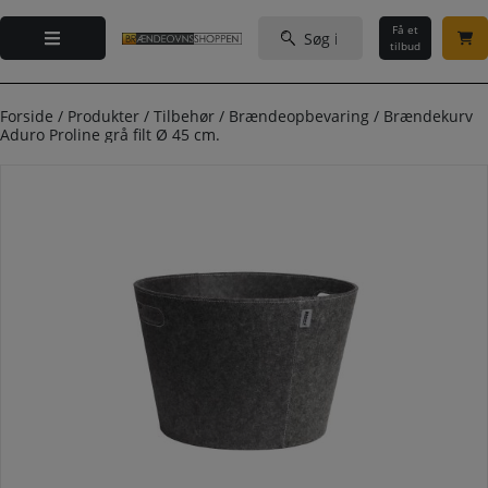
Hop
Søg
til
Få et
efter:
tilbud
indholdet
Forside
/
Produkter
/
Tilbehør
/
Brændeopbevaring
/
Brændekurv
Aduro Proline grå filt Ø 45 cm.