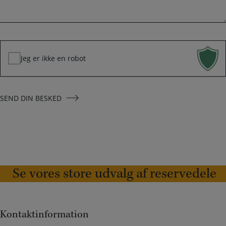
k
*
e
d
*
Jeg er ikke en robot
SEND DIN BESKED
Se vores store udvalg af reservedele
Kontaktinformation