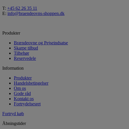
T:
+45 62 26 35 11
E:
info@braendeovns-shoppen.dk
Produkter
Brændeovne og Pejseindsatse
Skarpe tilbud
Tilbehør
Reservedele
Information
Produkter
Handelsbetingelser
Om os
Gode råd
Kontakt os
Fortrydelsesret
Fortryd køb
Åbningstider