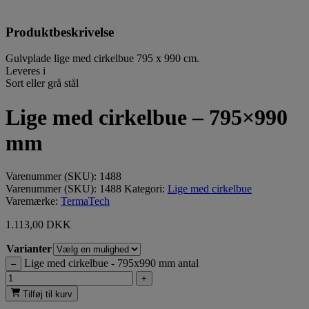
Produktbeskrivelse
Gulvplade lige med cirkelbue 795 x 990 cm.
Leveres i
Sort eller grå stål
Lige med cirkelbue – 795×990
mm
Varenummer (SKU):
1488
Varenummer (SKU):
1488
Kategori:
Lige med cirkelbue
Varemærke:
TermaTech
1.113,00
DKK
Varianter
Lige med cirkelbue - 795x990 mm antal
–
+
Tilføj til kurv