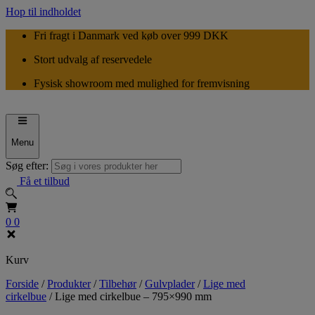
Hop til indholdet
Fri fragt i Danmark ved køb over 999 DKK
Stort udvalg af reservedele
Fysisk showroom med mulighed for fremvisning
Menu
Søg efter:
Få et tilbud
0
0
Kurv
Forside
/
Produkter
/
Tilbehør
/
Gulvplader
/
Lige med
cirkelbue
/
Lige med cirkelbue – 795×990 mm