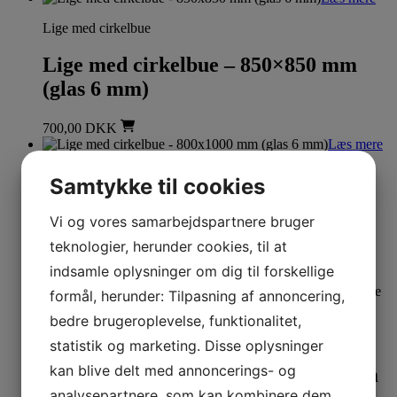
Lige med cirkelbue
Lige med cirkelbue – 850×850 mm
(glas 6 mm)
700,00
DKK
Læs mere
Lige med cirkelbue
Samtykke til cookies
Lige med cirkelbue – 800×1000 mm
Vi og vores samarbejdspartnere bruger
(glas 6 mm)
teknologier, herunder cookies, til at
indsamle oplysninger om dig til forskellige
700,00
DKK
Læs mere
Dette vare
formål, herunder: Tilpasning af annoncering,
har flere varianter. Mulighederne kan vælges på varesiden
bedre brugeroplevelse, funktionalitet,
Lige med cirkelbue
statistik og marketing. Disse oplysninger
kan blive delt med annoncerings- og
Lige med cirkelbue – 1000×1000 mm
analysepartnere, som kan kombinere dem