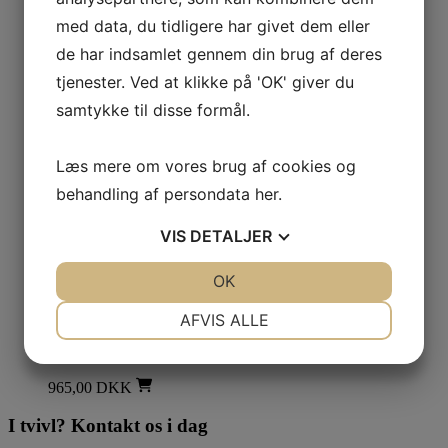
690,00
DKK
–
1.595,00
DKK
med data, du tidligere har givet dem eller
Læs
de har indsamlet gennem din brug af deres
mere
tjenester. Ved at klikke på 'OK' giver du
Lige med cirkelbue
samtykke til disse formål.
Lige med cirkelbue – 845×1100 mm
(sort stål 2 mm)
Læs mere om vores brug af cookies og
behandling af persondata
her
.
1.543,00
DKK
Læs
VIS
DETALJER
mere
Lige med cirkelbue
JA
NEJ
OK
JA
NEJ
NØDVENDIGE
PRÆFERENCER
Lige med cirkelbue – 700×900 mm –
AFVIS ALLE
1,2 mm sort stål
JA
NEJ
JA
NEJ
MARKETING
STATISTIK
965,00
DKK
I tvivl? Kontakt os i dag