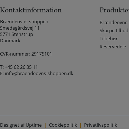
Kontaktinformation
Produkte
Brændeovns-shoppen
Brændeovne o
Smedegårdsvej 11
Skarpe tilbud
5771 Stenstrup
Tilbehør
Danmark
Reservedele
CVR-nummer: 29175101
T:
+45 62 26 35 11
E:
info@braendeovns-shoppen.dk
Designet af Uptime
Cookiepolitik
Privatlivspolitik