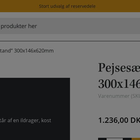
Stort udvalg af reservedele
 Stand” 300x146x620mm
Pejsesæ
300x14
Varenummer (SK
1.236,00
D
r af en ildrager, kost