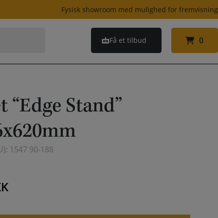
Fysisk showroom med mulighed for fremvisnin
0
Få et tilbud
0
t “Edge Stand”
6x620mm
U):
1547 90-188
KK