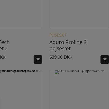
PEJSESÆT
Tech
Aduro Proline 3
æt 2
pejsesæt
KK
639,00
DKK