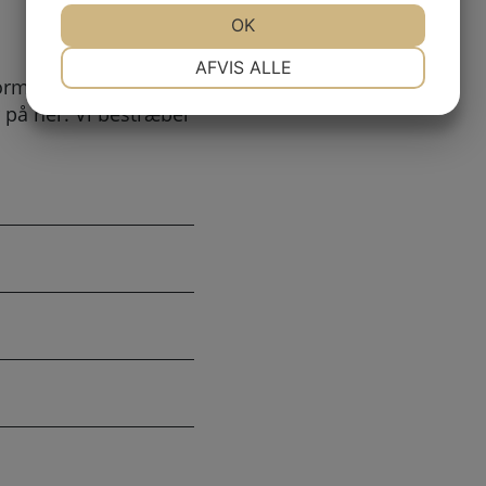
JA
NEJ
OK
JA
NEJ
NØDVENDIGE
PRÆFERENCER
AFVIS ALLE
ormular kan
JA
NEJ
JA
NEJ
 på her. Vi bestræber
MARKETING
STATISTIK
.