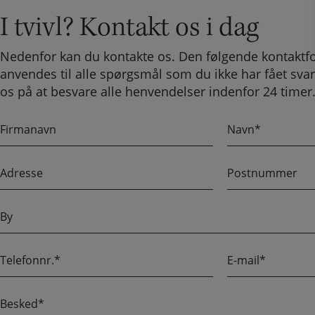
I tvivl? Kontakt os i dag
Nedenfor kan du kontakte os. Den følgende kontaktf
anvendes til alle spørgsmål som du ikke har fået svar
os på at besvare alle henvendelser indenfor 24 timer
F
N
i
a
r
v
A
P
m
n
d
o
a
r
s
n
B
e
t
a
y
s
n
v
s
u
n
T
E
e
m
e
-
m
l
m
e
B
e
a
r
e
f
i