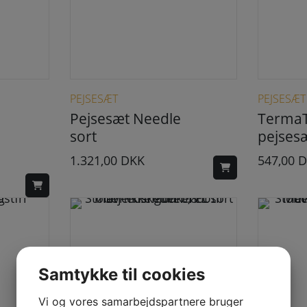
PEJSESÆT
PEJSESÆT
Pejsesæt Needle
Terma
sort
pejses
1.321,00
DKK
547,00
D
Samtykke til cookies
Vi og vores samarbejdspartnere bruger