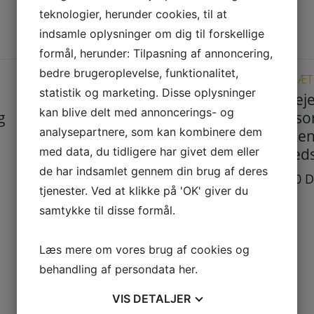
teknologier, herunder cookies, til at
indsamle oplysninger om dig til forskellige
formål, herunder: Tilpasning af annoncering,
bedre brugeroplevelse, funktionalitet,
PEJSESÆT
PEJSESÆT
statistik og marketing. Disse oplysninger
Støbejernskedel
Støbej
kan blive delt med annoncerings- og
g
0,8 L sort mat –
2,5L so
analysepartnere, som kan kombinere dem
Ikke godkendt til
godkend
med data, du tidligere har givet dem eller
levnedsmidler i EU.
levneds
de har indsamlet gennem din brug af deres
350,00
DKK
497,00
D
tjenester. Ved at klikke på 'OK' giver du
samtykke til disse formål.
Læs mere om vores brug af cookies og
behandling af persondata
her
.
VIS
DETALJER