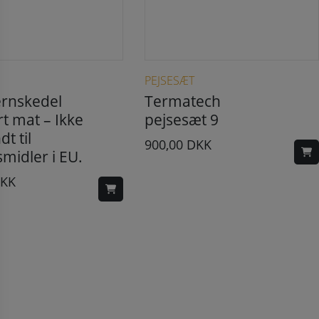
PEJSESÆT
ernskedel
Termatech
rt mat – Ikke
pejsesæt 9
t til
900,00
DKK
midler i EU.
KK