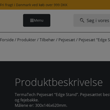
Hop
Fri fragt i Danmark ved køb over 999 DKK
til
indholdet
Søg
Menu
efter:
Forside
/
Produkter
/
Tilbehør
/
Pejsesæt
/
Pejsesæt “Edge
Produktbeskrivelse
TermaTech Pejsesæt “Edge Stand”. Pejsesættet bestå
og fejebakke.
Målene er: 300x146x620mm.