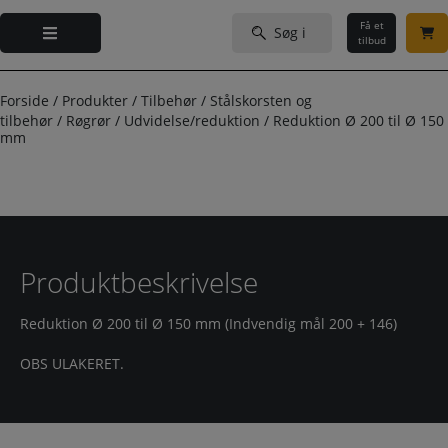
Hop
Søg
til
Få et
efter:
tilbud
indholdet
Forside
/
Produkter
/
Tilbehør
/
Stålskorsten og
tilbehør
/
Røgrør
/
Udvidelse/reduktion
/
Reduktion Ø 200 til Ø 150
mm
Produktbeskrivelse
Reduktion Ø 200 til Ø 150 mm (Indvendig mål 200 + 146)
OBS ULAKERET.