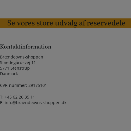
Se vores store udvalg af reservedele
Kontaktinformation
Brændeovns-shoppen
Smedegårdsvej 11
5771 Stenstrup
Danmark
CVR-nummer: 29175101
T:
+45 62 26 35 11
E:
info@braendeovns-shoppen.dk