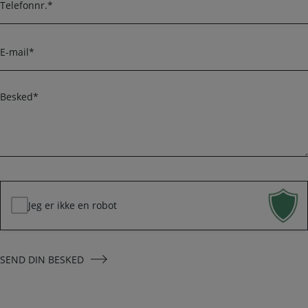
m
e
e
l
r
e
E
f
-
o
m
n
a
B
i
e
l
s
k
*
e
d
*
Jeg er ikke en robot
SEND DIN BESKED