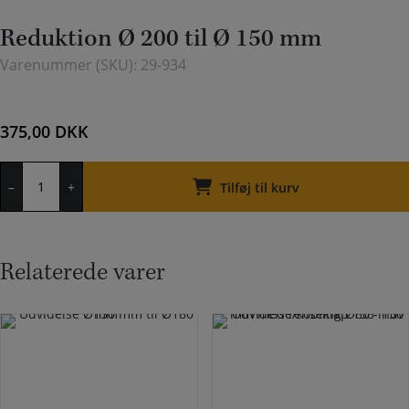
Reduktion Ø 200 til Ø 150 mm
Varenummer (SKU):
29-934
375,00
DKK
Reduktion
–
+
Ø
Tilføj til kurv
200
til
Ø
150
Relaterede varer
mm
antal