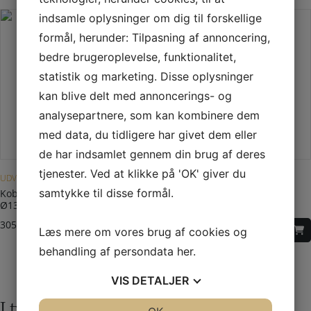
indsamle oplysninger om dig til forskellige
formål, herunder: Tilpasning af annoncering,
bedre brugeroplevelse, funktionalitet,
statistik og marketing. Disse oplysninger
kan blive delt med annoncerings- og
analysepartnere, som kan kombinere dem
med data, du tidligere har givet dem eller
de har indsamlet gennem din brug af deres
tjenester. Ved at klikke på 'OK' giver du
UDVIDELSE/REDUKTION
UDVIDELSE/REDUKTION
samtykke til disse formål.
Kobling 125/130 udv.
Kobling 126/149 udv.
Ø138/123mm
Ø149/130mm
305,00
DKK
325,00
DKK
Læs mere om vores brug af cookies og
behandling af persondata
her
.
VIS
DETALJER
I tvivl? Kontakt os i dag
JA
NEJ
JA
NEJ