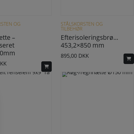
RSTEN OG
STÅLSKORSTEN OG
R
TILBEHØR
tte –
Efterisoleringsbrønd
seret
453,2×850 mm
40mm
895,00
DKK
KK