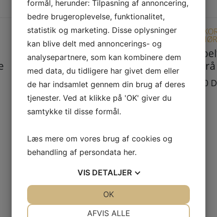
formål, herunder: Tilpasning af annoncering,
bedre brugeroplevelse, funktionalitet,
statistik og marketing. Disse oplysninger
STÅLSKORSTEN OG
STÅLSKO
TILBEHØR
TILBEHØ
kan blive delt med annoncerings- og
Pejsespjæld
Dobbel
analysepartnere, som kan kombinere dem
e
9×9″ rå
med data, du tidligere har givet dem eller
1.687,00
DKK
650,00
D
de har indsamlet gennem din brug af deres
tjenester. Ved at klikke på 'OK' giver du
samtykke til disse formål.
Læs mere om vores brug af cookies og
behandling af persondata
her
.
VIS
DETALJER
JA
NEJ
OK
JA
NEJ
NØDVENDIGE
PRÆFERENCER
AFVIS ALLE