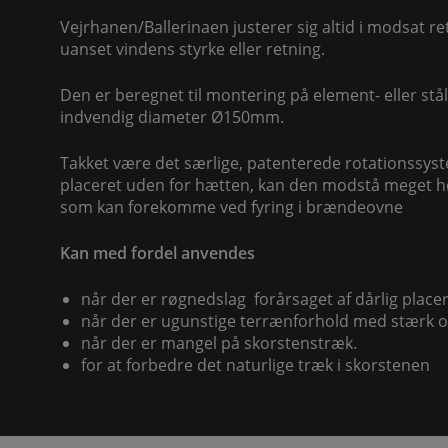
Vejrhanen/Ballerinaen justerer sig altid i modsat re
uanset vindens styrke eller retning.
Den er beregnet til montering på element- eller st
indvendig diameter Ø150mm.
Takket være det særlige, patenterede rotationssys
placeret uden for hætten, kan den modstå meget h
som kan forekomme ved fyring i brændeovne
Kan med fordel anvendes
når der er røgnedslag forårsaget af dårlig place
når der er ugunstige terrænforhold med stærk o
når der er mangel på skorstens­træk.
for at forbedre det naturlige træk i skorstenen