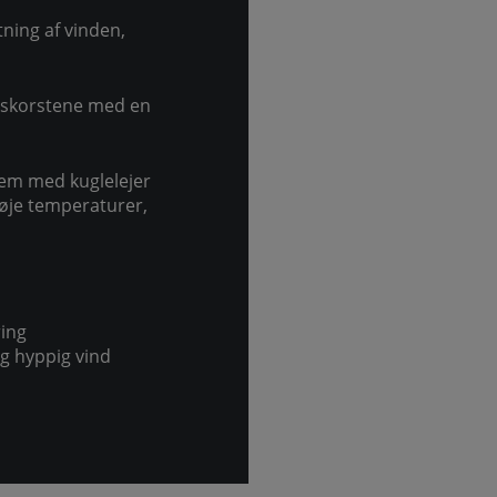
Ø150
mm
tning af vinden,
antal
ålskorstene med en
tem med kuglelejer
øje temperaturer,
ring
g hyppig vind