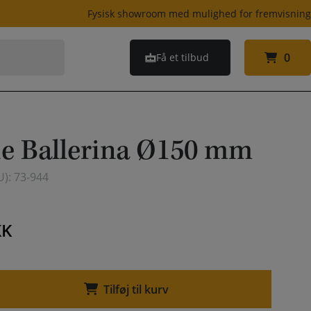
Fysisk showroom med mulighed for fremvisnin
0
Få et tilbud
0
ne Ballerina Ø150 mm
U):
73-944
KK
Tilføj til kurv