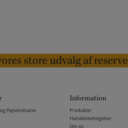
ores store udvalg af reserv
r
Information
g Pejseindsatse
Produkter
Handelsbetingelser
Om os