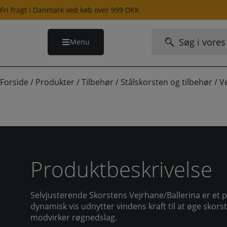
Hop
Fri fragt i Danmark ved køb over 999 DKK
til
indholdet
Søg
Menu
efter:
Forside
/
Produkter
/
Tilbehør
/
Stålskorsten og tilbehør
/
V
Produktbeskrivelse
Selvjusterende Skorstens Vejrhane/Ballerina er et 
dynamisk vis udnytter vindens kraft til at øge skors
modvirker røgnedslag.