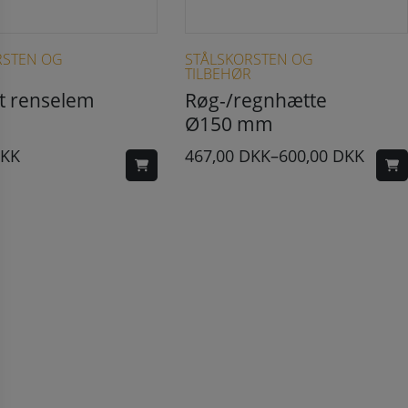
Dette vare har flere varianter. Mulighederne kan vælges på varesiden
RSTEN OG
STÅLSKORSTEN OG
R
TILBEHØR
t renselem
Røg-/regnhætte
Ø150 mm
KK
467,00
DKK
–
600,00
DKK