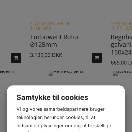
STÅLSKORSTEN OG
STÅLSKO
TILBEHØR
TILBEHØ
Turbowent Rotor
Regnhæ
Ø125mm
galvani
150x2
3.139,00
DKK
665,00
D
Samtykke til cookies
Vi og vores samarbejdspartnere bruger
teknologier, herunder cookies, til at
indsamle oplysninger om dig til forskellige