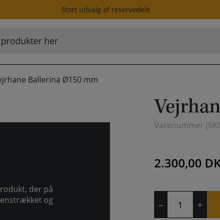
Stort udvalg af reservedele
ejrhane Ballerina Ø150 mm
Vejrha
Varenummer (SK
2.300,00
D
produkt, der på
Vejrhane
tens­trækket og
–
+
Ballerina