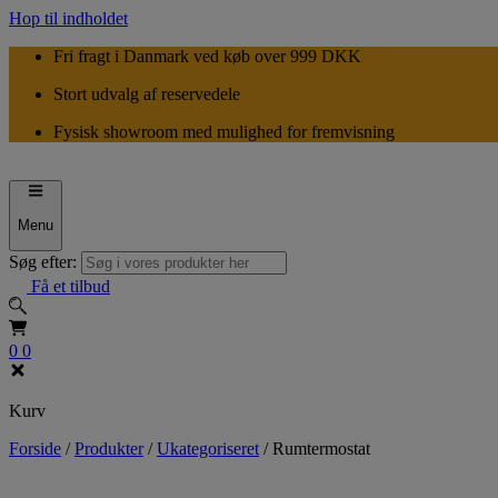
Hop til indholdet
Fri fragt i Danmark ved køb over 999 DKK
Stort udvalg af reservedele
Fysisk showroom med mulighed for fremvisning
Menu
Søg efter:
Få et tilbud
0
0
Kurv
Forside
/
Produkter
/
Ukategoriseret
/
Rumtermostat