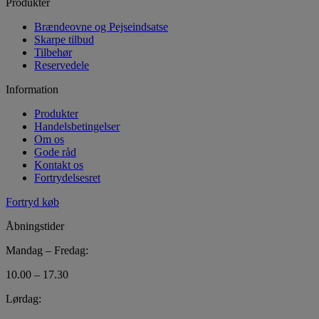
Produkter
Brændeovne og Pejseindsatse
Skarpe tilbud
Tilbehør
Reservedele
Information
Produkter
Handelsbetingelser
Om os
Gode råd
Kontakt os
Fortrydelsesret
Fortryd køb
Åbningstider
Mandag – Fredag:
10.00 – 17.30
Lørdag: