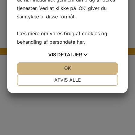
tjenester. Ved at klikke på 'OK' giver du
samtykke til disse formål.
Læs mere om vores brug af cookies og
behandling af persondata
her
.
Se vores store udvalg af reservedele
VIS
DETALJER
JA
NEJ
OK
JA
NEJ
NØDVENDIGE
PRÆFERENCER
AFVIS ALLE
JA
NEJ
JA
NEJ
MARKETING
STATISTIK