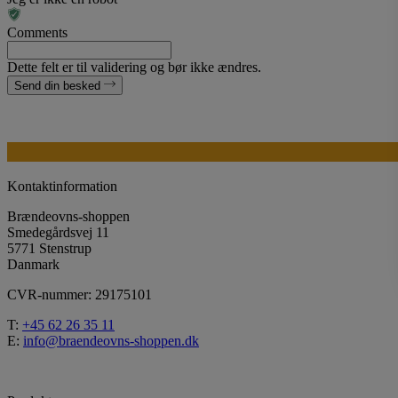
Comments
Dette felt er til validering og bør ikke ændres.
Send din besked
Kontaktinformation
Brændeovns-shoppen
Smedegårdsvej 11
5771 Stenstrup
Danmark
CVR-nummer: 29175101
T:
+45 62 26 35 11
E:
info@braendeovns-shoppen.dk