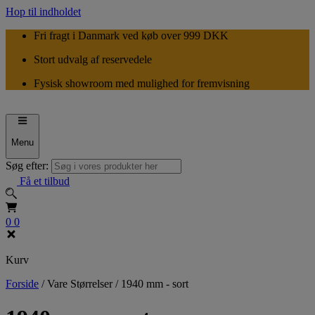
Hop til indholdet
Fri fragt i Danmark ved køb over 999 DKK
Stort udvalg af reservedele
Fysisk showroom med mulighed for fremvisning
Menu
Søg efter:
Få et tilbud
0
0
Kurv
Forside
/
Vare Størrelser
/
1940 mm - sort