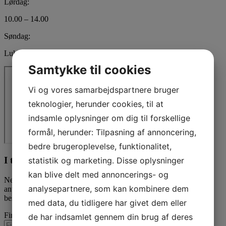
Lørdag:
10.00 – 14.00
Søndag:
Lukket
Samtykke til cookies
Vi og vores samarbejdspartnere bruger
teknologier, herunder cookies, til at
indsamle oplysninger om dig til forskellige
formål, herunder: Tilpasning af annoncering,
bedre brugeroplevelse, funktionalitet,
I tvivl? Kontakt os i dag
statistik og marketing. Disse oplysninger
kan blive delt med annoncerings- og
Nedenfor kan du kontakte os. Den følgende kontaktformular kan
analysepartnere, som kan kombinere dem
anvendes til alle spørgsmål som du ikke har fået svar på her. Vi
bestræber os på at besvare alle henvendelser indenfor 24 timer.
med data, du tidligere har givet dem eller
Firmanavn
de har indsamlet gennem din brug af deres