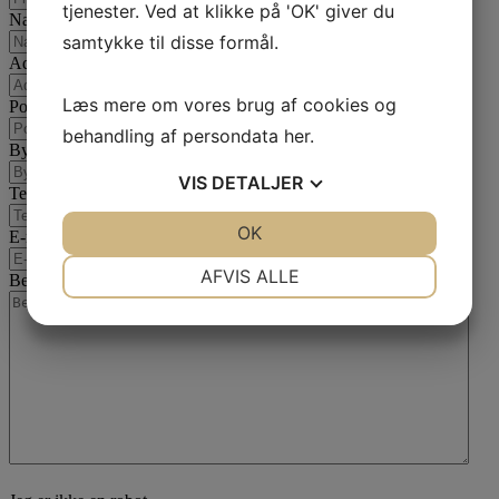
tjenester. Ved at klikke på 'OK' giver du
Navn
samtykke til disse formål.
Adresse
Læs mere om vores brug af cookies og
Postnummer
behandling af persondata
her
.
By
VIS
DETALJER
Telefon
JA
NEJ
OK
JA
NEJ
E-mail
*
NØDVENDIGE
PRÆFERENCER
AFVIS ALLE
Besked
*
JA
NEJ
JA
NEJ
MARKETING
STATISTIK