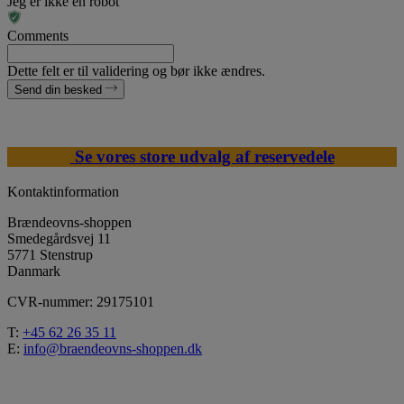
Jeg er ikke en robot
Comments
Dette felt er til validering og bør ikke ændres.
Send din besked
Se vores store udvalg af reservedele
Kontaktinformation
Brændeovns-shoppen
Smedegårdsvej 11
5771 Stenstrup
Danmark
CVR-nummer: 29175101
T:
+45 62 26 35 11
E:
info@braendeovns-shoppen.dk