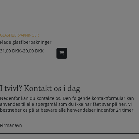
Dette vare har flere varianter. Mulighederne kan vælges på varesiden
GLASFIBERPAKNINGER
Flade glasfiberpakninger
31,00
DKK
–
29,00
DKK
I tvivl? Kontakt os i dag
Nedenfor kan du kontakte os. Den følgende kontaktformular kan
anvendes til alle spørgsmål som du ikke har fået svar på her. Vi
bestræber os på at besvare alle henvendelser indenfor 24 timer.
F
i
r