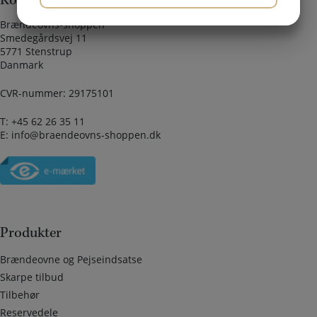
Kontaktinformation
JA
NEJ
JA
NEJ
Brændeovns-shoppen
Smedegårdsvej 11
MARKETING
STATISTIK
5771 Stenstrup
Danmark
CVR-nummer: 29175101
T:
+45 62 26 35 11
E:
info@braendeovns-shoppen.dk
Produkter
Brændeovne og Pejseindsatse
Skarpe tilbud
Tilbehør
Reservedele