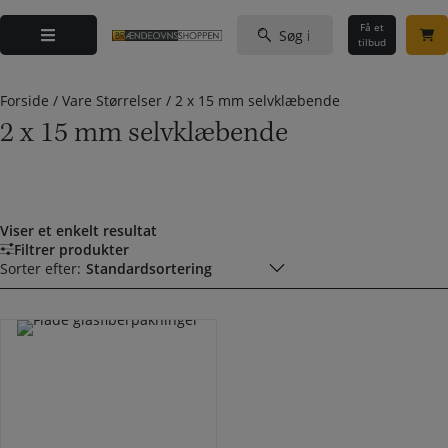
Hop
Søg
til
Få et
efter:
tilbud
indholdet
Forside
/
Vare Størrelser
/
2 x 15 mm selvklæbende
2 x 15 mm selvklæbende
Viser et enkelt resultat
Filtrer produkter
Sorter efter: