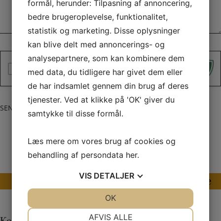
formål, herunder: Tilpasning af annoncering,
l
s
k
bedre brugeroplevelse, funktionalitet,
*
e
statistik og marketing. Disse oplysninger
d
kan blive delt med annoncerings- og
*
analysepartnere, som kan kombinere dem
Jeg er ikke en robot
med data, du tidligere har givet dem eller
de har indsamlet gennem din brug af deres
tjenester. Ved at klikke på 'OK' giver du
SEND DIN BESKED
samtykke til disse formål.
Læs mere om vores brug af cookies og
behandling af persondata
her
.
VIS
DETALJER
Se vores store udvalg af reservedele
JA
NEJ
OK
JA
NEJ
NØDVENDIGE
PRÆFERENCER
AFVIS ALLE