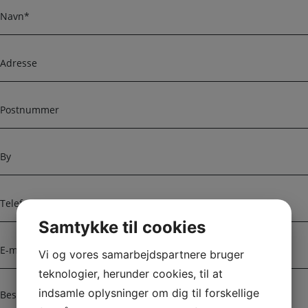
m
N
a
a
n
v
a
n
A
v
d
n
r
e
P
s
o
s
s
e
t
B
n
y
u
m
T
m
e
e
l
Samtykke til cookies
r
e
E
f
-
Vi og vores samarbejdspartnere bruger
o
m
teknologier, herunder cookies, til at
n
a
B
indsamle oplysninger om dig til forskellige
i
e